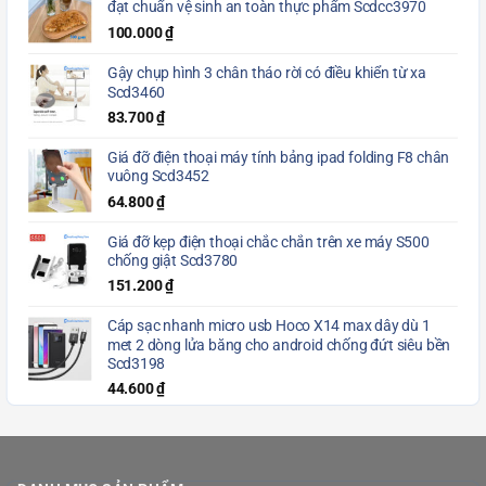
đạt chuẩn vệ sinh an toàn thực phẩm Scdcc3970
100.000
₫
Gậy chụp hình 3 chân tháo rời có điều khiển từ xa
Scd3460
83.700
₫
Giá đỡ điện thoại máy tính bảng ipad folding F8 chân
vuông Scd3452
64.800
₫
Giá đỡ kẹp điện thoại chắc chắn trên xe máy S500
chống giật Scd3780
151.200
₫
Cáp sạc nhanh micro usb Hoco X14 max dây dù 1
met 2 dòng lửa băng cho android chống đứt siêu bền
Scd3198
44.600
₫