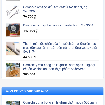
Combo 2 kéo tạo kiểu tóc cắt tỉa tóc tiện đụng
Scd3939
79.700
₫
Dụng cụ mở nắp lon tiện lợi nhanh chóng Scd3501
147.200
₫
Thanh mút xốp chèn cửa 1m cách âm chống ồn nẹp
mút xốp cách âm, ngăn côn trùng, chống kẹt tay chân
Scd3174
44.600
₫
Cơm cháy chà bông ăn là ghiền thơm ngon 1 kg đạt
chuẩn vệ sinh an toàn thực phẩm Scdcc3971
200.000
₫
SẢN PHẨM ĐÁNH GIÁ CAO
Cơm cháy chà bông ăn là ghiền thơm ngon 500 gam