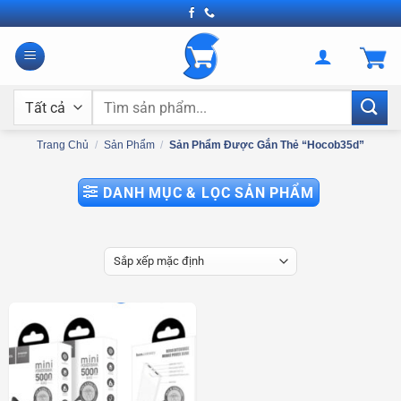
Bỏ
qua
nội
dung
Tìm
kiếm:
Trang Chủ
/
Sản Phẩm
/
Sản Phẩm Được Gắn Thẻ “hocob35d”
DANH MỤC & LỌC SẢN PHẨM