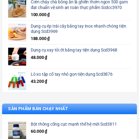
Cơm cháy chà bông ăn là ghiền thơm ngon 500 gam
đạt chuẩn vệ sinh an toàn thực phẩm Scdcc3970
100.000
₫
Dụng cụ ép trái cây bằng tay Inox nhanh chóng tiện
dụng Scd3969
188.000
₫
Dụng cụ xay tỏi ớt bằng tay tiện dụng Scd3968
48.000
₫
Lò xo tập cổ tay nhỏ gọn tiện dụng Scd3876
43.200
₫
SẢN PHẨM BÁN CHẠY NHẤT
Bột thông cống cực mạnh thế hệ mới Scd3811
60.000
₫