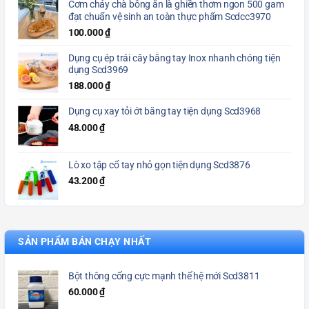
Cơm cháy chà bông ăn là ghiền thơm ngon 500 gam
đạt chuẩn vệ sinh an toàn thực phẩm Scdcc3970
100.000
₫
Dụng cụ ép trái cây bằng tay Inox nhanh chóng tiện
dụng Scd3969
188.000
₫
Dụng cụ xay tỏi ớt bằng tay tiện dụng Scd3968
48.000
₫
Lò xo tập cổ tay nhỏ gọn tiện dụng Scd3876
43.200
₫
SẢN PHẨM BÁN CHẠY NHẤT
Bột thông cống cực mạnh thế hệ mới Scd3811
60.000
₫