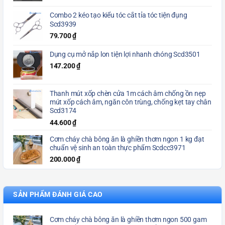
Combo 2 kéo tạo kiểu tóc cắt tỉa tóc tiện đụng
Scd3939
79.700
₫
Dụng cụ mở nắp lon tiện lợi nhanh chóng Scd3501
147.200
₫
Thanh mút xốp chèn cửa 1m cách âm chống ồn nẹp
mút xốp cách âm, ngăn côn trùng, chống kẹt tay chân
Scd3174
44.600
₫
Cơm cháy chà bông ăn là ghiền thơm ngon 1 kg đạt
chuẩn vệ sinh an toàn thực phẩm Scdcc3971
200.000
₫
SẢN PHẨM ĐÁNH GIÁ CAO
Cơm cháy chà bông ăn là ghiền thơm ngon 500 gam