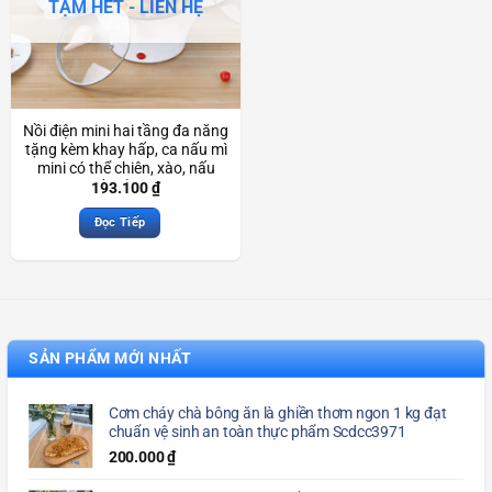
TẠM HẾT - LIÊN HỆ
Nồi điện mini hai tầng đa năng
tặng kèm khay hấp, ca nấu mì
mini có thể chiên, xào, nấu
cơm, nấu lẩu Scd3155
193.100
₫
Đọc Tiếp
SẢN PHẨM MỚI NHẤT
Cơm cháy chà bông ăn là ghiền thơm ngon 1 kg đạt
chuẩn vệ sinh an toàn thực phẩm Scdcc3971
200.000
₫