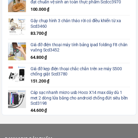
đạt chuẩn vệ sinh an toàn thực phẩm Scdcc3970
100.000
₫
Gậy chụp hình 3 chân tháo rời có điều khiển từ xa
Scd3460
83.700
₫
Giá đỡ điện thoại máy tính bảng ipad folding F8 chân
vuông Scd3452
64.800
₫
Giá đỡ kẹp điện thoại chắc chắn trên xe máy S500
chống giật Scd3780
151.200
₫
Cáp sạc nhanh micro usb Hoco X14 max dây dù 1
met 2 dòng lửa băng cho android chống đứt siêu bền
Scd3198
44.600
₫