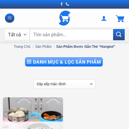
Bỏ
qua
nội
dung
Tìm
kiếm:
Trang Chủ
/
Sản Phẩm
/
Sản Phẩm Được Gắn Thẻ “hangtot”
DANH MỤC & LỌC SẢN PHẨM