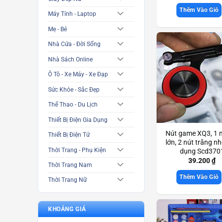
Thêm Vào Giỏ
Máy Tính - Laptop
Mẹ - Bé
Nhà Cửa - Đời Sống
Nhà Sách Online
Ô Tô - Xe Máy - Xe Đạp
Sức Khỏe - Sắc Đẹp
Thể Thao - Du Lịch
Thiết Bị Điện Gia Dụng
Nút game XQ3, 1 n
Thiết Bị Điện Tử
lớn, 2 nút trắng nh
Thời Trang - Phụ Kiện
dụng Scd370
39.200
₫
Thời Trang Nam
Thêm Vào Giỏ
Thời Trang Nữ
KHOẢNG GIÁ