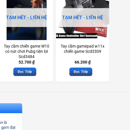
TẠM HẾT - LIÊN HỆ
TẠM HẾT - LIÊN HỆ
Tay cầm chiến game W10
Tay cầm gamepad w11x
có nút chơi Pubg tiện lợi
chiến game Scd3309
Scd3484
52.700
₫
66.200
₫
Đọc Tiếp
Đọc Tiếp
n là
0 gam đạt