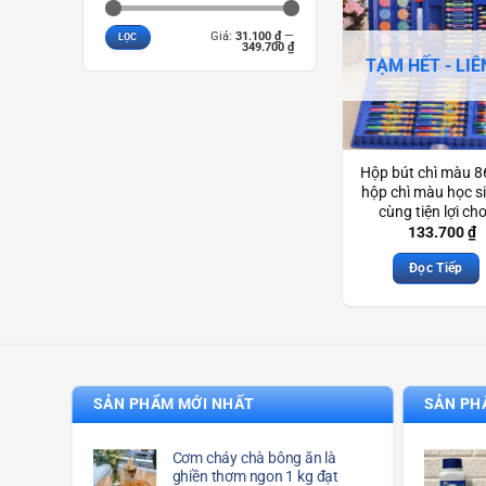
Giá
Giá
Giá:
31.100 ₫
—
LỌC
tối
tối
349.700 ₫
thiểu
đa
TẠM HẾT - LIÊ
Hộp bút chì màu 
hộp chì màu học s
cùng tiện lợi ch
Scd3886
133.700
₫
Đọc Tiếp
SẢN PHẨM MỚI NHẤT
SẢN PH
Cơm cháy chà bông ăn là
ghiền thơm ngon 1 kg đạt