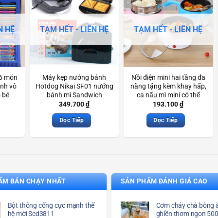
N HỆ
TẠM HẾT - LIÊN HỆ
TẠM HẾT - LIÊN HỆ
86 món
Máy kẹp nướng bánh
Nồi điện mini hai tầng đa
inh vô
Hotdog Nikai SF01 nướng
năng tặng kèm khay hấp,
o bé
bánh mì Sandwich
ca nấu mì mini có thể
Scd3856
chiên, xào, nấu cơm, nấu
349.700
₫
193.100
₫
lẩu Scd3155
Đọc Tiếp
Đọc Tiếp
ẨM BÁN CHẠY NHẤT
SẢN PHẨM ĐÁNH GIÁ CAO
Bột thông cống cực mạnh thế
Cơm cháy chà bông ă
hệ mới Scd3811
ghiền thơm ngon 50