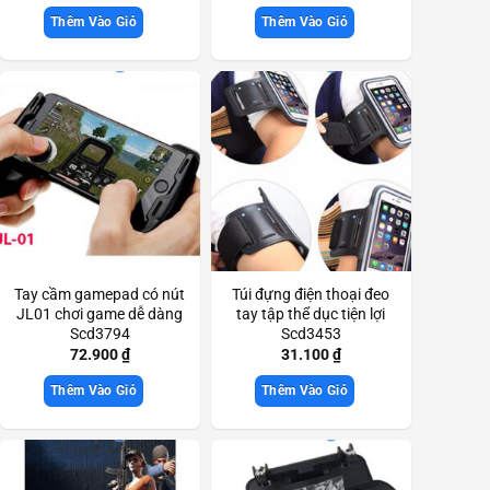
Thêm Vào Giỏ
Thêm Vào Giỏ
Tay cầm gamepad có nút
Túi đựng điện thoại đeo
JL01 chơi game dễ dàng
tay tập thể dục tiện lợi
Scd3794
Scd3453
72.900
₫
31.100
₫
Thêm Vào Giỏ
Thêm Vào Giỏ