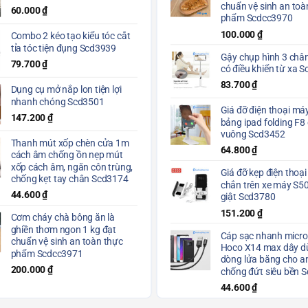
chuẩn vệ sinh an toà
60.000
₫
phẩm Scdcc3970
100.000
₫
Combo 2 kéo tạo kiểu tóc cắt
tỉa tóc tiện đụng Scd3939
Gậy chụp hình 3 chân
79.700
₫
có điều khiển từ xa 
83.700
₫
Dụng cụ mở nắp lon tiện lợi
nhanh chóng Scd3501
Giá đỡ điện thoại máy
147.200
₫
bảng ipad folding F8
vuông Scd3452
Thanh mút xốp chèn cửa 1m
64.800
₫
cách âm chống ồn nẹp mút
xốp cách âm, ngăn côn trùng,
Giá đỡ kẹp điện thoại
chống kẹt tay chân Scd3174
chắn trên xe máy S5
44.600
₫
giật Scd3780
151.200
₫
Cơm cháy chà bông ăn là
ghiền thơm ngon 1 kg đạt
Cáp sạc nhanh micro
chuẩn vệ sinh an toàn thực
Hoco X14 max dây dù
phẩm Scdcc3971
dòng lửa băng cho a
200.000
₫
chống đứt siêu bền 
44.600
₫