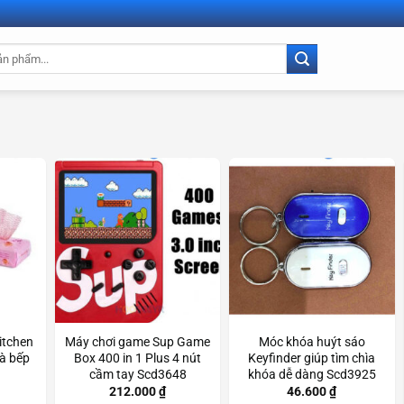
Kitchen
Máy chơi game Sup Game
Móc khóa huýt sáo
hà bếp
Box 400 in 1 Plus 4 nút
Keyfinder giúp tìm chìa
cầm tay Scd3648
khóa dễ dàng Scd3925
212.000
₫
46.600
₫