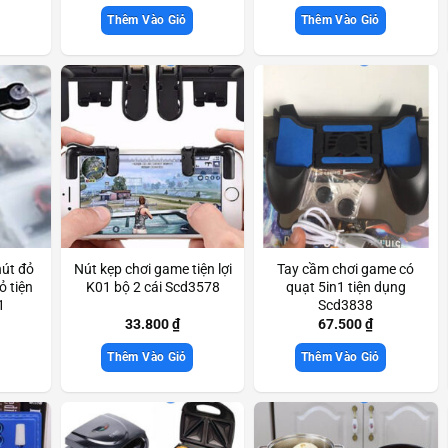
Thêm Vào Giỏ
Thêm Vào Giỏ
út đỏ
Nút kẹp chơi game tiện lợi
Tay cầm chơi game có
ỏ tiện
K01 bộ 2 cái Scd3578
quạt 5in1 tiện dụng
1
Scd3838
33.800
₫
67.500
₫
Thêm Vào Giỏ
Thêm Vào Giỏ