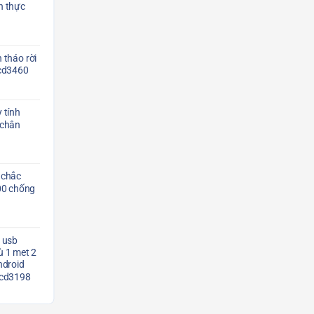
n thực
 tháo rời
Scd3460
 tính
 chân
 chắc
00 chống
 usb
 1 met 2
ndroid
Scd3198