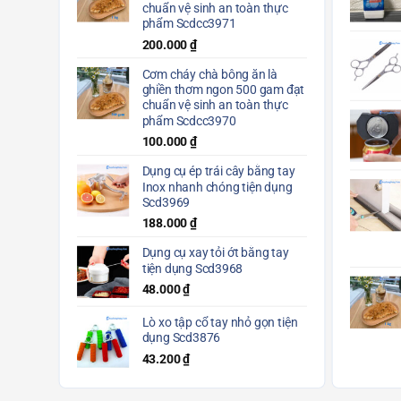
chuẩn vệ sinh an toàn thực
phẩm Scdcc3971
200.000
₫
Cơm cháy chà bông ăn là
ghiền thơm ngon 500 gam đạt
chuẩn vệ sinh an toàn thực
phẩm Scdcc3970
100.000
₫
Dụng cụ ép trái cây bằng tay
Inox nhanh chóng tiện dụng
Scd3969
188.000
₫
Dụng cụ xay tỏi ớt bằng tay
tiện dụng Scd3968
48.000
₫
Lò xo tập cổ tay nhỏ gọn tiện
dụng Scd3876
43.200
₫