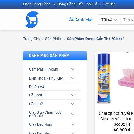
Bỏ
Shop Cộng Đồng - Vì Cộng Đồng Kiến Tạo Giá Trị Tốt Đẹp
qua
Tìm
nội
Danh Mục
kiếm:
dung
Trang Chủ
/
Sản Phẩm
/
Sản Phẩm Được Gắn Thẻ “giare”
DANH MỤC SẢN PHẨM
Cameras - Flycam
Điện Thoại - Phụ Kiện
Đồ Ăn Vặt
Đồ Chơi
Đồng Hồ
Giặt Giũ - Chăm Sóc
Chai xịt bọt tuyết 
Nhà Cửa
Cleaner vệ sinh n
Scd3214
Giày Dép Nam
68.900
₫
Giày Dép Nữ