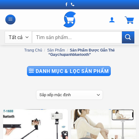
Bỏ
qua
nội
dung
Tìm
kiếm:
Trang Chủ
/
Sản Phẩm
/
Sản Phẩm Được Gắn Thẻ
“gaychupanhbluetooth”
DANH MỤC & LỌC SẢN PHẨM