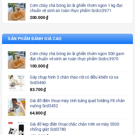
Cơm cháy chà bông ăn là ghiền thơm ngon 1 kg đạt
chuẩn vệ sinh an toàn thực phẩm Scdcc3971
200.000
₫
SẢN PHẨM ĐÁNH GIÁ CAO
Cơm cháy chà bông ăn là ghiền thơm ngon 500 gam
đạt chuẩn vệ sinh an toàn thực phẩm Scdcc3970
100.000
₫
Gậy chụp hình 3 chân tháo rời có điều khiển từ xa
Scd3460
83.700
₫
Giá đỡ điện thoại máy tính bảng ipad folding F8 chân
vuông Scd3452
64.800
₫
Giá đỡ kẹp điện thoại chắc chắn trên xe máy S500
chống giật Scd3780