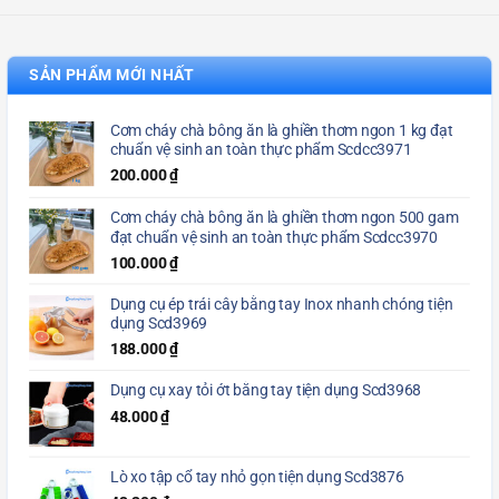
SẢN PHẨM MỚI NHẤT
Cơm cháy chà bông ăn là ghiền thơm ngon 1 kg đạt
chuẩn vệ sinh an toàn thực phẩm Scdcc3971
200.000
₫
Cơm cháy chà bông ăn là ghiền thơm ngon 500 gam
đạt chuẩn vệ sinh an toàn thực phẩm Scdcc3970
100.000
₫
Dụng cụ ép trái cây bằng tay Inox nhanh chóng tiện
dụng Scd3969
188.000
₫
Dụng cụ xay tỏi ớt bằng tay tiện dụng Scd3968
48.000
₫
Lò xo tập cổ tay nhỏ gọn tiện dụng Scd3876