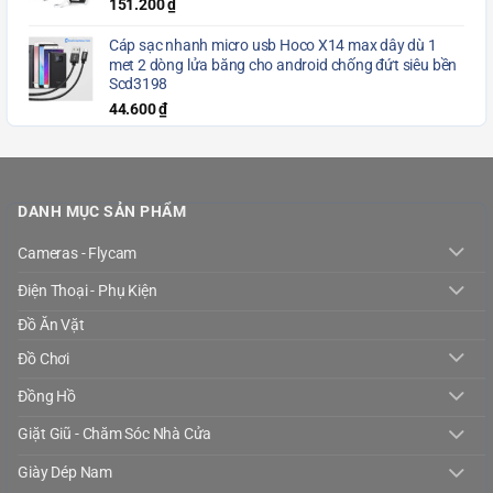
151.200
₫
Cáp sạc nhanh micro usb Hoco X14 max dây dù 1
met 2 dòng lửa băng cho android chống đứt siêu bền
Scd3198
44.600
₫
DANH MỤC SẢN PHẨM
Cameras - Flycam
Điện Thoại - Phụ Kiện
Đồ Ăn Vặt
Đồ Chơi
Đồng Hồ
Giặt Giũ - Chăm Sóc Nhà Cửa
Giày Dép Nam