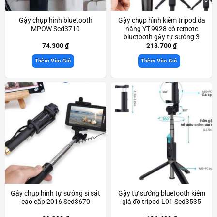
Gậy chụp hình bluetooth
Gậy chụp hình kiêm tripod đa
MPOW Scd3710
năng YT-9928 có remote
bluetooth gậy tự sướng 3
chân chắc chắn Scd3619
74.300
₫
218.700
₫
Thêm Vào Giỏ
Thêm Vào Giỏ
Gậy chụp hình tự sướng si sắt
Gậy tự sướng bluetooth kiêm
cao cấp 2016 Scd3670
giá đỡ tripod L01 Scd3535