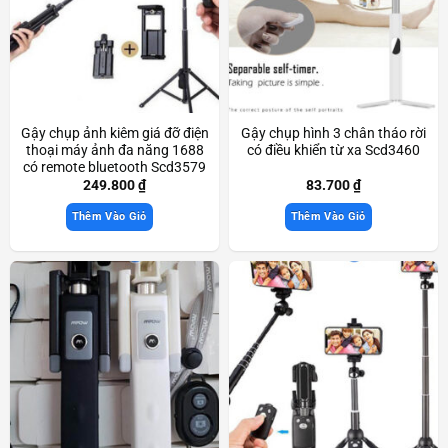
Gậy chụp ảnh kiêm giá đỡ điện
Gậy chụp hình 3 chân tháo rời
thoại máy ảnh đa năng 1688
có điều khiển từ xa Scd3460
có remote bluetooth Scd3579
249.800
₫
83.700
₫
Thêm Vào Giỏ
Thêm Vào Giỏ