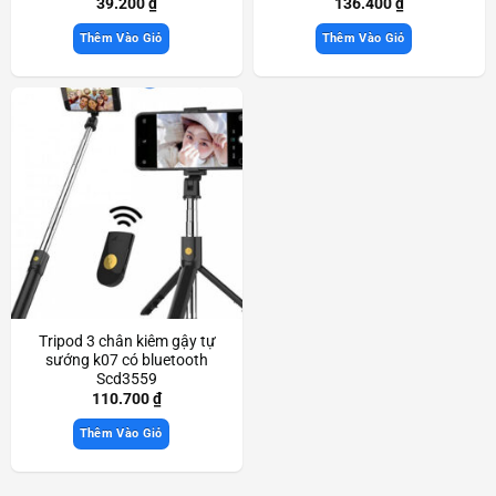
39.200
₫
136.400
₫
Thêm Vào Giỏ
Thêm Vào Giỏ
Tripod 3 chân kiêm gậy tự
sướng k07 có bluetooth
Scd3559
110.700
₫
Thêm Vào Giỏ