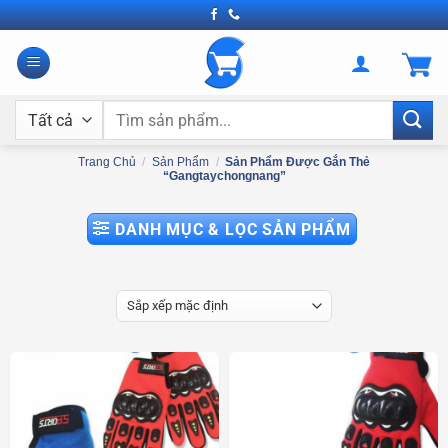
Bỏ
qua
nội
dung
Tìm
kiếm:
Trang Chủ
/
Sản Phẩm
/
Sản Phẩm Được Gắn Thẻ
“gangtaychongnang”
DANH MỤC & LỌC SẢN PHẨM