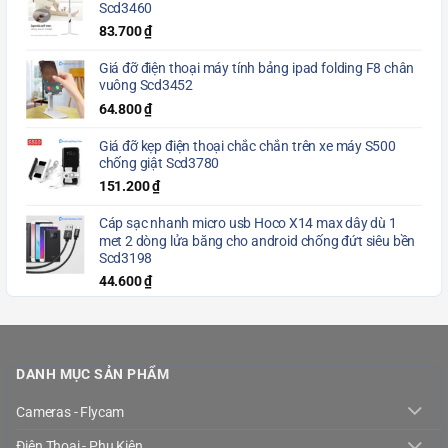
Scd3460
83.700
₫
Giá đỡ điện thoại máy tính bảng ipad folding F8 chân
vuông Scd3452
64.800
₫
Giá đỡ kẹp điện thoại chắc chắn trên xe máy S500
chống giật Scd3780
151.200
₫
Cáp sạc nhanh micro usb Hoco X14 max dây dù 1
met 2 dòng lửa băng cho android chống đứt siêu bền
Scd3198
44.600
₫
DANH MỤC SẢN PHẨM
Cameras - Flycam
Điện Thoại - Phụ Kiện