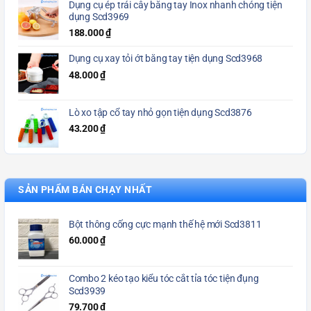
Dụng cụ ép trái cây bằng tay Inox nhanh chóng tiện
dụng Scd3969
188.000
₫
Dụng cụ xay tỏi ớt bằng tay tiện dụng Scd3968
48.000
₫
Lò xo tập cổ tay nhỏ gọn tiện dụng Scd3876
43.200
₫
SẢN PHẨM BÁN CHẠY NHẤT
Bột thông cống cực mạnh thế hệ mới Scd3811
60.000
₫
Combo 2 kéo tạo kiểu tóc cắt tỉa tóc tiện đụng
Scd3939
79.700
₫