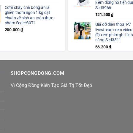
kiêm đồng hồ tiện dụ
Cơm cháy chà bông ăn là
Scd3966
ghiền thơm ngon 1 kg đạt
121.500
₫
chuẩn vệ sinh an toàn thực
phẩm Scdcc3971
Giá đỡ điện thoại P7
livestream xem video
200.000
₫
độ xem phim ghi hìn
năng Scd3311
66.200
₫
SHOPCONGDONG.COM
Vì Cộng Đồng Kiến Tạo Giá Trị Tốt Đẹp