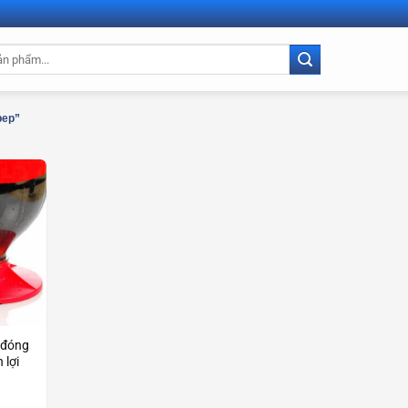
bep”
 đóng
 lợi