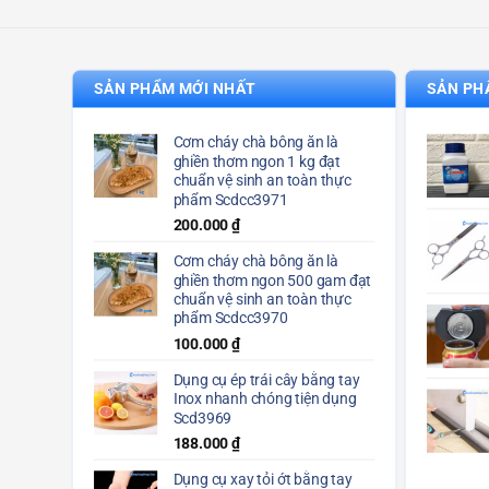
SẢN PHẨM MỚI NHẤT
SẢN PH
Cơm cháy chà bông ăn là
ghiền thơm ngon 1 kg đạt
chuẩn vệ sinh an toàn thực
phẩm Scdcc3971
200.000
₫
Cơm cháy chà bông ăn là
ghiền thơm ngon 500 gam đạt
chuẩn vệ sinh an toàn thực
phẩm Scdcc3970
100.000
₫
Dụng cụ ép trái cây bằng tay
Inox nhanh chóng tiện dụng
Scd3969
188.000
₫
Dụng cụ xay tỏi ớt bằng tay