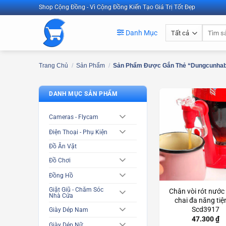
Bỏ
Shop Cộng Đồng - Vì Cộng Đồng Kiến Tạo Giá Trị Tốt Đẹp
qua
Tìm
nội
Danh Mục
kiếm:
dung
Trang Chủ
/
Sản Phẩm
/
Sản Phẩm Được Gắn Thẻ “dungcunha
DANH MỤC SẢN PHẨM
Cameras - Flycam
Điện Thoại - Phụ Kiện
Đồ Ăn Vặt
Đồ Chơi
Đồng Hồ
Giặt Giũ - Chăm Sóc
Chân vòi rót nước
Nhà Cửa
chai đa năng tiện
Scd3917
Giày Dép Nam
47.300
₫
Giày Dép Nữ