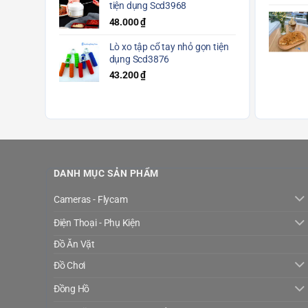
tiện dụng Scd3968
48.000
₫
Lò xo tập cổ tay nhỏ gọn tiện
dụng Scd3876
43.200
₫
DANH MỤC SẢN PHẨM
Cameras - Flycam
Điện Thoại - Phụ Kiện
Đồ Ăn Vặt
Đồ Chơi
Đồng Hồ