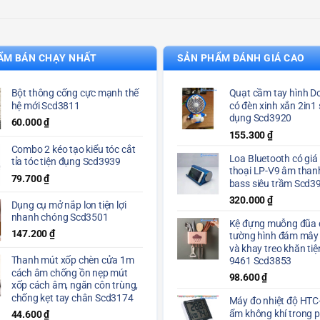
ẨM BÁN CHẠY NHẤT
SẢN PHẨM ĐÁNH GIÁ CAO
Bột thông cống cực mạnh thế
Quạt cầm tay hình 
hệ mới Scd3811
có đèn xinh xắn 2in1 
dụng Scd3920
60.000
₫
155.300
₫
Combo 2 kéo tạo kiểu tóc cắt
Loa Bluetooth có giá
tỉa tóc tiện đụng Scd3939
thoại LP-V9 âm than
79.700
₫
bass siêu trầm Scd3
320.000
₫
Dụng cụ mở nắp lon tiện lợi
nhanh chóng Scd3501
Kệ đựng muỗng đũa 
147.200
₫
tường hình đám mây
và khay treo khăn ti
Thanh mút xốp chèn cửa 1m
9461 Scd3853
cách âm chống ồn nẹp mút
98.600
₫
xốp cách âm, ngăn côn trùng,
chống kẹt tay chân Scd3174
Máy đo nhiệt độ HTC
ẩm không khí trong 
44.600
₫