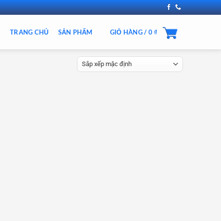
TRANG CHỦ
SẢN PHẨM
GIỎ HÀNG /
0
₫