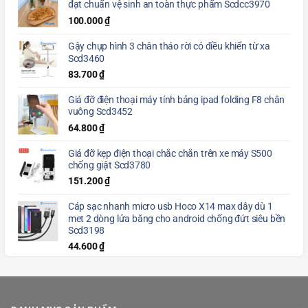
đạt chuẩn vệ sinh an toàn thực phẩm Scdcc3970
100.000
₫
Gậy chụp hình 3 chân tháo rời có điều khiển từ xa
Scd3460
83.700
₫
Giá đỡ điện thoại máy tính bảng ipad folding F8 chân
vuông Scd3452
64.800
₫
Giá đỡ kẹp điện thoại chắc chắn trên xe máy S500
chống giật Scd3780
151.200
₫
Cáp sạc nhanh micro usb Hoco X14 max dây dù 1
met 2 dòng lửa băng cho android chống đứt siêu bền
Scd3198
44.600
₫