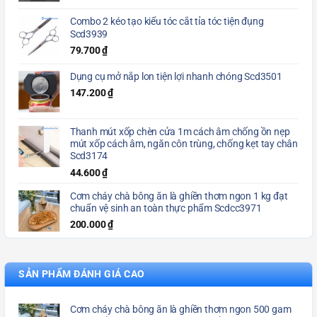
Combo 2 kéo tạo kiểu tóc cắt tỉa tóc tiện đụng
Scd3939
79.700
₫
Dụng cụ mở nắp lon tiện lợi nhanh chóng Scd3501
147.200
₫
Thanh mút xốp chèn cửa 1m cách âm chống ồn nẹp
mút xốp cách âm, ngăn côn trùng, chống kẹt tay chân
Scd3174
44.600
₫
Cơm cháy chà bông ăn là ghiền thơm ngon 1 kg đạt
chuẩn vệ sinh an toàn thực phẩm Scdcc3971
200.000
₫
SẢN PHẨM ĐÁNH GIÁ CAO
Cơm cháy chà bông ăn là ghiền thơm ngon 500 gam