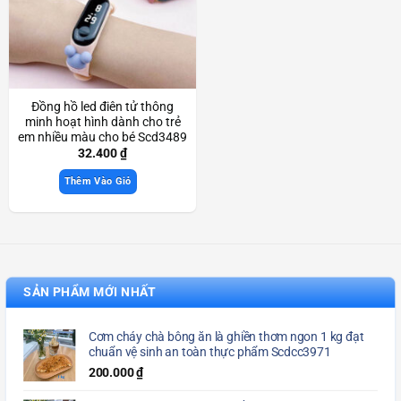
Đồng hồ led điên tử thông
minh hoạt hình dành cho trẻ
em nhiều màu cho bé Scd3489
32.400
₫
Thêm Vào Giỏ
SẢN PHẨM MỚI NHẤT
Cơm cháy chà bông ăn là ghiền thơm ngon 1 kg đạt
chuẩn vệ sinh an toàn thực phẩm Scdcc3971
200.000
₫