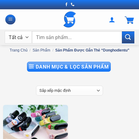
Bỏ
qua
nội
dung
Tìm
kiếm:
Trang Chủ
/
Sản Phẩm
/
Sản Phẩm Được Gắn Thẻ “donghodientu”
DANH MỤC & LỌC SẢN PHẨM