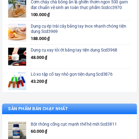
Cơm cháy chà bông ăn là ghiền thơm ngon 500 gam
đạt chuẩn vệ sinh an toàn thực phẩm Scdcc3970
100.000
₫
Dụng cụ ép trái cây bằng tay Inox nhanh chóng tiện
dụng Scd3969
188.000
₫
Dụng cụ xay tỏi ớt bằng tay tiện dụng Scd3968
48.000
₫
Lò xo tập cổ tay nhỏ gọn tiện dụng Scd3876
43.200
₫
SẢN PHẨM BÁN CHẠY NHẤT
Bột thông cống cực mạnh thế hệ mới Scd3811
60.000
₫