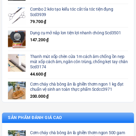
Combo 2 kéo tạo kiểu tóc cắt tỉa tóc tiện đụng
Scd3939
79.700
₫
Dụng cụ mở nắp lon tiện lợi nhanh chóng Scd3501
147.200
₫
Thanh mút xốp chèn cửa 1m cách âm chống ồn nẹp
mút xốp cách âm, ngăn côn trùng, chống kẹt tay chân
Scd3174
44.600
₫
Cơm cháy chà bông ăn là ghiền thơm ngon 1 kg đạt
chuẩn vệ sinh an toàn thực phẩm Scdcc3971
200.000
₫
SẢN PHẨM ĐÁNH GIÁ CAO
Cơm cháy chà bông ăn là ghiền thơm ngon 500 gam