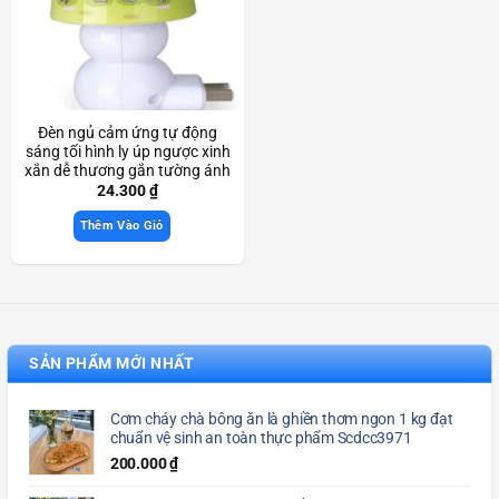
Đèn ngủ cảm ứng tự động
sáng tối hình ly úp ngược xinh
xắn dễ thương gắn tường ánh
sáng dịu nhẹ Scd3336
24.300
₫
Thêm Vào Giỏ
SẢN PHẨM MỚI NHẤT
Cơm cháy chà bông ăn là ghiền thơm ngon 1 kg đạt
chuẩn vệ sinh an toàn thực phẩm Scdcc3971
200.000
₫