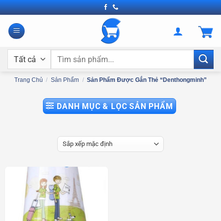
Bỏ
qua
nội
dung
Tìm
kiếm:
Trang Chủ
/
Sản Phẩm
/
Sản Phẩm Được Gắn Thẻ “denthongminh”
DANH MỤC & LỌC SẢN PHẨM