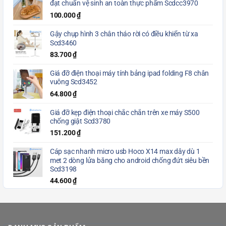
đạt chuẩn vệ sinh an toàn thực phẩm Scdcc3970
100.000
₫
Gậy chụp hình 3 chân tháo rời có điều khiển từ xa
Scd3460
83.700
₫
Giá đỡ điện thoại máy tính bảng ipad folding F8 chân
vuông Scd3452
64.800
₫
Giá đỡ kẹp điện thoại chắc chắn trên xe máy S500
chống giật Scd3780
151.200
₫
Cáp sạc nhanh micro usb Hoco X14 max dây dù 1
met 2 dòng lửa băng cho android chống đứt siêu bền
Scd3198
44.600
₫