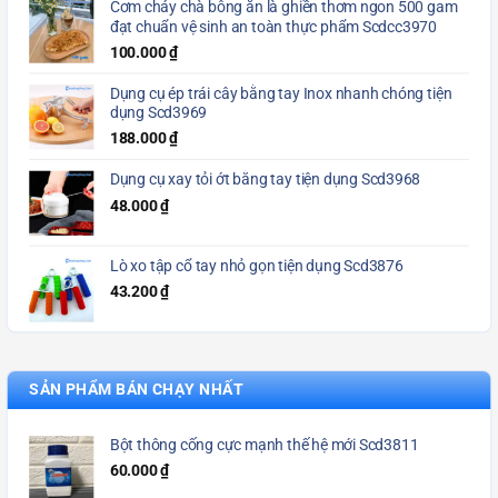
Cơm cháy chà bông ăn là ghiền thơm ngon 500 gam
đạt chuẩn vệ sinh an toàn thực phẩm Scdcc3970
100.000
₫
Dụng cụ ép trái cây bằng tay Inox nhanh chóng tiện
dụng Scd3969
188.000
₫
Dụng cụ xay tỏi ớt bằng tay tiện dụng Scd3968
48.000
₫
Lò xo tập cổ tay nhỏ gọn tiện dụng Scd3876
43.200
₫
SẢN PHẨM BÁN CHẠY NHẤT
Bột thông cống cực mạnh thế hệ mới Scd3811
60.000
₫