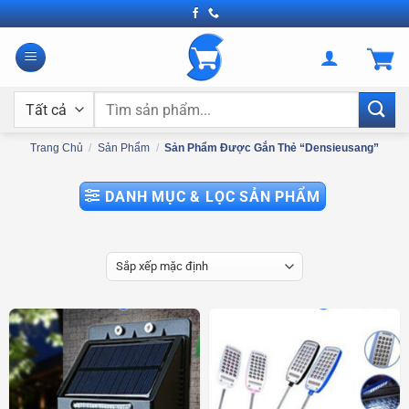
Bỏ
qua
nội
dung
Tìm
kiếm:
Trang Chủ
/
Sản Phẩm
/
Sản Phẩm Được Gắn Thẻ “densieusang”
DANH MỤC & LỌC SẢN PHẨM