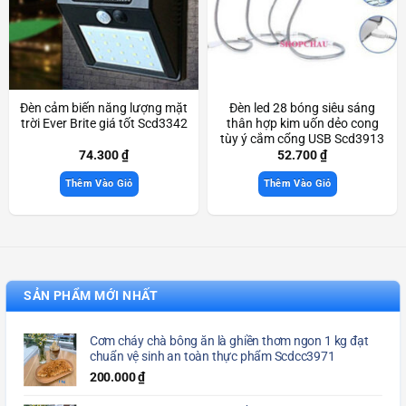
Đèn cảm biến năng lượng mặt
Đèn led 28 bóng siêu sáng
trời Ever Brite giá tốt Scd3342
thân hợp kim uốn dẻo cong
tùy ý cắm cổng USB Scd3913
74.300
₫
52.700
₫
Thêm Vào Giỏ
Thêm Vào Giỏ
SẢN PHẨM MỚI NHẤT
Cơm cháy chà bông ăn là ghiền thơm ngon 1 kg đạt
chuẩn vệ sinh an toàn thực phẩm Scdcc3971
200.000
₫