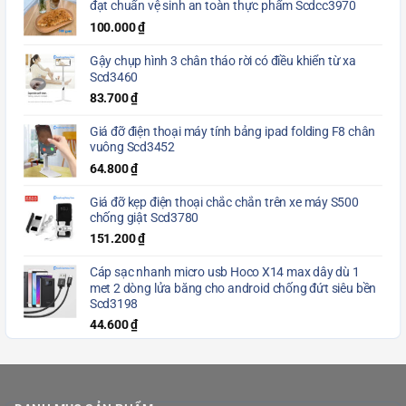
đạt chuẩn vệ sinh an toàn thực phẩm Scdcc3970
100.000
₫
Gậy chụp hình 3 chân tháo rời có điều khiển từ xa
Scd3460
83.700
₫
Giá đỡ điện thoại máy tính bảng ipad folding F8 chân
vuông Scd3452
64.800
₫
Giá đỡ kẹp điện thoại chắc chắn trên xe máy S500
chống giật Scd3780
151.200
₫
Cáp sạc nhanh micro usb Hoco X14 max dây dù 1
met 2 dòng lửa băng cho android chống đứt siêu bền
Scd3198
44.600
₫