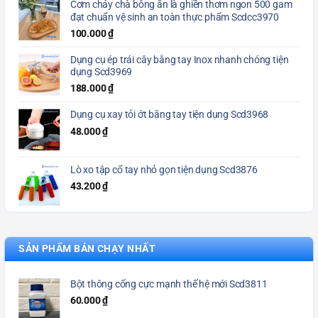
Cơm cháy chà bông ăn là ghiền thơm ngon 500 gam
đạt chuẩn vệ sinh an toàn thực phẩm Scdcc3970
100.000
₫
Dụng cụ ép trái cây bằng tay Inox nhanh chóng tiện
dụng Scd3969
188.000
₫
Dụng cụ xay tỏi ớt bằng tay tiện dụng Scd3968
48.000
₫
Lò xo tập cổ tay nhỏ gọn tiện dụng Scd3876
43.200
₫
SẢN PHẨM BÁN CHẠY NHẤT
Bột thông cống cực mạnh thế hệ mới Scd3811
60.000
₫