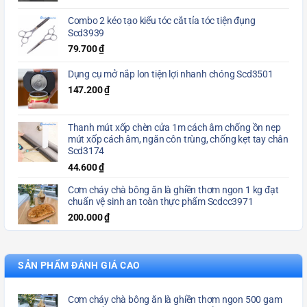
Combo 2 kéo tạo kiểu tóc cắt tỉa tóc tiện đụng
Scd3939
79.700
₫
Dụng cụ mở nắp lon tiện lợi nhanh chóng Scd3501
147.200
₫
Thanh mút xốp chèn cửa 1m cách âm chống ồn nẹp
mút xốp cách âm, ngăn côn trùng, chống kẹt tay chân
Scd3174
44.600
₫
Cơm cháy chà bông ăn là ghiền thơm ngon 1 kg đạt
chuẩn vệ sinh an toàn thực phẩm Scdcc3971
200.000
₫
SẢN PHẨM ĐÁNH GIÁ CAO
Cơm cháy chà bông ăn là ghiền thơm ngon 500 gam