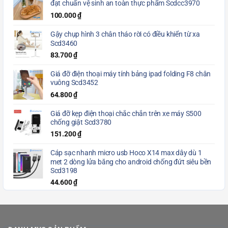
đạt chuẩn vệ sinh an toàn thực phẩm Scdcc3970
100.000
₫
Gậy chụp hình 3 chân tháo rời có điều khiển từ xa
Scd3460
83.700
₫
Giá đỡ điện thoại máy tính bảng ipad folding F8 chân
vuông Scd3452
64.800
₫
Giá đỡ kẹp điện thoại chắc chắn trên xe máy S500
chống giật Scd3780
151.200
₫
Cáp sạc nhanh micro usb Hoco X14 max dây dù 1
met 2 dòng lửa băng cho android chống đứt siêu bền
Scd3198
44.600
₫