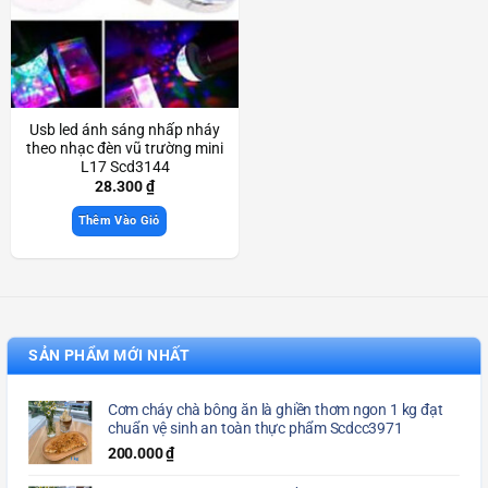
Usb led ánh sáng nhấp nháy
theo nhạc đèn vũ trường mini
L17 Scd3144
28.300
₫
Thêm Vào Giỏ
SẢN PHẨM MỚI NHẤT
Cơm cháy chà bông ăn là ghiền thơm ngon 1 kg đạt
chuẩn vệ sinh an toàn thực phẩm Scdcc3971
200.000
₫