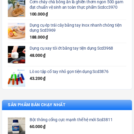
Cơm cháy chà bông ăn là ghiền thơm ngon 500 gam
đạt chuẩn vệ sinh an toàn thực phẩm Scdcc3970
100.000
₫
Dụng cụ ép trái cây bằng tay Inox nhanh chóng tiện
dụng Scd3969
188.000
₫
Dụng cụ xay tỏi ớt bằng tay tiện dụng Scd3968
48.000
₫
Lò xo tập cổ tay nhỏ gọn tiện dụng Scd3876
43.200
₫
SẢN PHẨM BÁN CHẠY NHẤT
Bột thông cống cực mạnh thế hệ mới Scd3811
60.000
₫