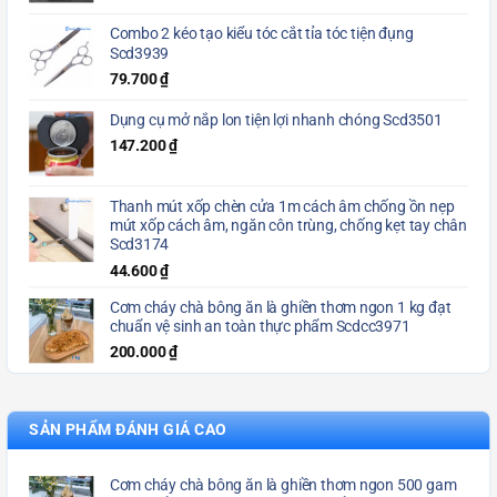
Combo 2 kéo tạo kiểu tóc cắt tỉa tóc tiện đụng
Scd3939
79.700
₫
Dụng cụ mở nắp lon tiện lợi nhanh chóng Scd3501
147.200
₫
Thanh mút xốp chèn cửa 1m cách âm chống ồn nẹp
mút xốp cách âm, ngăn côn trùng, chống kẹt tay chân
Scd3174
44.600
₫
Cơm cháy chà bông ăn là ghiền thơm ngon 1 kg đạt
chuẩn vệ sinh an toàn thực phẩm Scdcc3971
200.000
₫
SẢN PHẨM ĐÁNH GIÁ CAO
Cơm cháy chà bông ăn là ghiền thơm ngon 500 gam