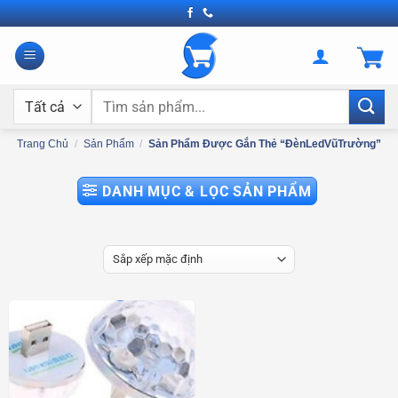
Bỏ
qua
nội
dung
Tìm
kiếm:
Trang Chủ
/
Sản Phẩm
/
Sản Phẩm Được Gắn Thẻ “ĐènLedVũTrường”
DANH MỤC & LỌC SẢN PHẨM