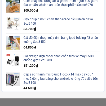
Cơm cháy chà bông ăn là ghiền thơm ngon 500 gam
đạt chuẩn vệ sinh an toàn thực phẩm Scdcc3970
100.000
₫
Gậy chụp hình 3 chân tháo rời có điều khiển từ xa
Scd3460
83.700
₫
Giá đỡ điện thoại máy tính bảng ipad folding F8 chân
vuông Scd3452
64.800
₫
Giá đỡ kẹp điện thoại chắc chắn trên xe máy S500
chống giật Scd3780
151.200
₫
Cáp sạc nhanh micro usb Hoco X14 max dây dù 1
met 2 dòng lửa băng cho android chống đứt siêu bền
Scd3198
44.600
₫