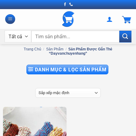
Bỏ
qua
nội
dung
Tìm
kiếm:
Trang Chủ
/
Sản Phẩm
/
Sản Phẩm Được Gắn Thẻ
“dayvanchuyenhang”
DANH MỤC & LỌC SẢN PHẨM