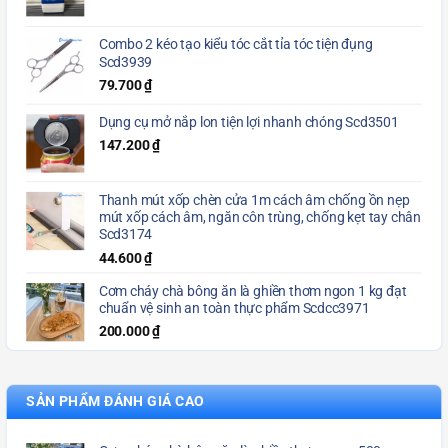
Combo 2 kéo tạo kiểu tóc cắt tỉa tóc tiện đụng
Scd3939
79.700
₫
Dụng cụ mở nắp lon tiện lợi nhanh chóng Scd3501
147.200
₫
Thanh mút xốp chèn cửa 1m cách âm chống ồn nẹp
mút xốp cách âm, ngăn côn trùng, chống kẹt tay chân
Scd3174
44.600
₫
Cơm cháy chà bông ăn là ghiền thơm ngon 1 kg đạt
chuẩn vệ sinh an toàn thực phẩm Scdcc3971
200.000
₫
SẢN PHẨM ĐÁNH GIÁ CAO