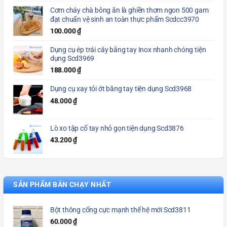
Cơm cháy chà bông ăn là ghiền thơm ngon 500 gam
đạt chuẩn vệ sinh an toàn thực phẩm Scdcc3970
100.000
₫
Dụng cụ ép trái cây bằng tay Inox nhanh chóng tiện
dụng Scd3969
188.000
₫
Dụng cụ xay tỏi ớt bằng tay tiện dụng Scd3968
48.000
₫
Lò xo tập cổ tay nhỏ gọn tiện dụng Scd3876
43.200
₫
SẢN PHẨM BÁN CHẠY NHẤT
Bột thông cống cực mạnh thế hệ mới Scd3811
60.000
₫