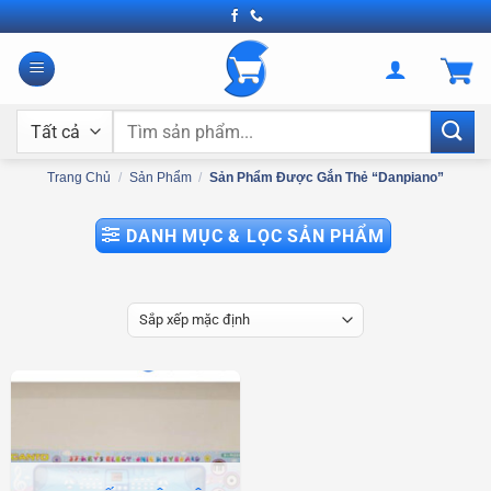
Bỏ
qua
nội
dung
Tìm
kiếm:
Trang Chủ
/
Sản Phẩm
/
Sản Phẩm Được Gắn Thẻ “danpiano”
DANH MỤC & LỌC SẢN PHẨM