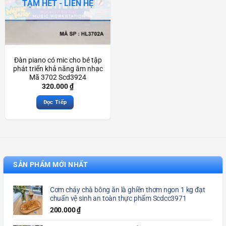
TẠM HẾT - LIÊN HỆ
Đàn piano có mic cho bé tập
phát triển khả năng âm nhạc
Mã 3702 Scd3924
320.000
₫
Đọc Tiếp
SẢN PHẨM MỚI NHẤT
Cơm cháy chà bông ăn là ghiền thơm ngon 1 kg đạt
chuẩn vệ sinh an toàn thực phẩm Scdcc3971
200.000
₫