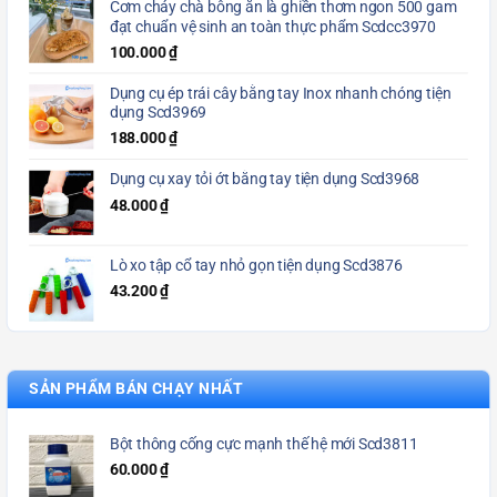
Cơm cháy chà bông ăn là ghiền thơm ngon 500 gam
đạt chuẩn vệ sinh an toàn thực phẩm Scdcc3970
100.000
₫
Dụng cụ ép trái cây bằng tay Inox nhanh chóng tiện
dụng Scd3969
188.000
₫
Dụng cụ xay tỏi ớt bằng tay tiện dụng Scd3968
48.000
₫
Lò xo tập cổ tay nhỏ gọn tiện dụng Scd3876
43.200
₫
SẢN PHẨM BÁN CHẠY NHẤT
Bột thông cống cực mạnh thế hệ mới Scd3811
60.000
₫