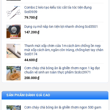
Combo 2 kéo tạo kiểu tóc cắt tỉa tóc tiện đụng
Scd3939
79.700
₫
Dụng cụ mở nắp lon tiện lợi nhanh chóng Scd3501
147.200
₫
Thanh mút xốp chèn cửa 1m cách âm chống ồn nẹp
mút xốp cách âm, ngăn côn trùng, chống kẹt tay chân
Scd3174
44.600
₫
Cơm cháy chà bông ăn là ghiền thơm ngon 1 kg đạt
chuẩn vệ sinh an toàn thực phẩm Scdcc3971
200.000
₫
SẢN PHẨM ĐÁNH GIÁ CAO
Cơm cháy chà bông ăn là ghiền thơm ngon 500 gam