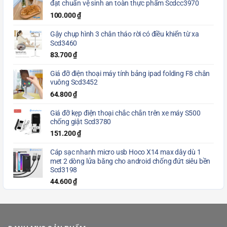
đạt chuẩn vệ sinh an toàn thực phẩm Scdcc3970
100.000
₫
Gậy chụp hình 3 chân tháo rời có điều khiển từ xa
Scd3460
83.700
₫
Giá đỡ điện thoại máy tính bảng ipad folding F8 chân
vuông Scd3452
64.800
₫
Giá đỡ kẹp điện thoại chắc chắn trên xe máy S500
chống giật Scd3780
151.200
₫
Cáp sạc nhanh micro usb Hoco X14 max dây dù 1
met 2 dòng lửa băng cho android chống đứt siêu bền
Scd3198
44.600
₫