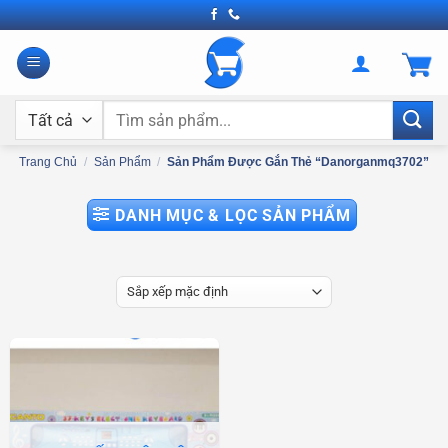
Bỏ
qua
nội
dung
Tìm
kiếm:
Trang Chủ
/
Sản Phẩm
/
Sản Phẩm Được Gắn Thẻ “danorganmq3702”
DANH MỤC & LỌC SẢN PHẨM