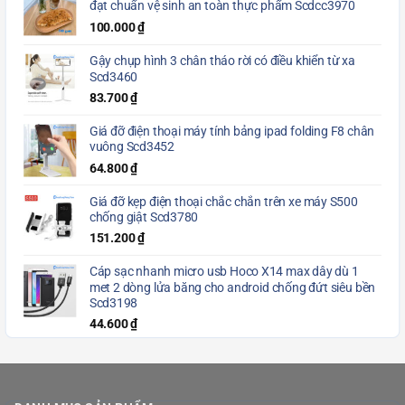
đạt chuẩn vệ sinh an toàn thực phẩm Scdcc3970
100.000
₫
Gậy chụp hình 3 chân tháo rời có điều khiển từ xa
Scd3460
83.700
₫
Giá đỡ điện thoại máy tính bảng ipad folding F8 chân
vuông Scd3452
64.800
₫
Giá đỡ kẹp điện thoại chắc chắn trên xe máy S500
chống giật Scd3780
151.200
₫
Cáp sạc nhanh micro usb Hoco X14 max dây dù 1
met 2 dòng lửa băng cho android chống đứt siêu bền
Scd3198
44.600
₫