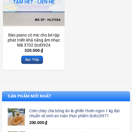
TẠM HẾT - LIÊN HỆ
Đàn piano có mic cho bé tập
phát triển khả năng âm nhạc
Mã 3702 Scd3924
320.000
₫
Đọc Tiếp
SẢN PHẨM MỚI NHẤT
Cơm cháy chà bông ăn là ghiền thơm ngon 1 kg đạt
chuẩn vệ sinh an toàn thực phẩm Scdcc3971
200.000
₫