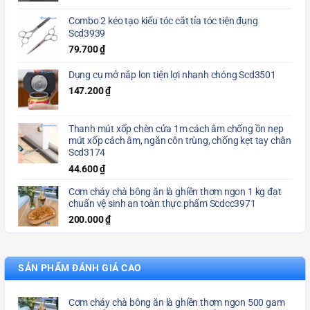
Combo 2 kéo tạo kiểu tóc cắt tỉa tóc tiện đụng
Scd3939
79.700
₫
Dụng cụ mở nắp lon tiện lợi nhanh chóng Scd3501
147.200
₫
Thanh mút xốp chèn cửa 1m cách âm chống ồn nẹp
mút xốp cách âm, ngăn côn trùng, chống kẹt tay chân
Scd3174
44.600
₫
Cơm cháy chà bông ăn là ghiền thơm ngon 1 kg đạt
chuẩn vệ sinh an toàn thực phẩm Scdcc3971
200.000
₫
SẢN PHẨM ĐÁNH GIÁ CAO
Cơm cháy chà bông ăn là ghiền thơm ngon 500 gam