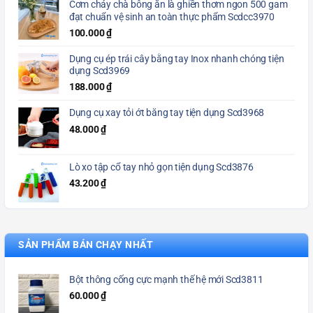
Cơm cháy chà bông ăn là ghiền thơm ngon 500 gam
đạt chuẩn vệ sinh an toàn thực phẩm Scdcc3970
100.000
₫
Dụng cụ ép trái cây bằng tay Inox nhanh chóng tiện
dụng Scd3969
188.000
₫
Dụng cụ xay tỏi ớt bằng tay tiện dụng Scd3968
48.000
₫
Lò xo tập cổ tay nhỏ gọn tiện dụng Scd3876
43.200
₫
SẢN PHẨM BÁN CHẠY NHẤT
Bột thông cống cực mạnh thế hệ mới Scd3811
60.000
₫