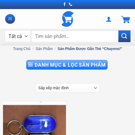
Bỏ
qua
nội
dung
Tìm
kiếm:
Trang Chủ
/
Sản Phẩm
/
Sản Phẩm Được Gắn Thẻ “chuyensi”
DANH MỤC & LỌC SẢN PHẨM