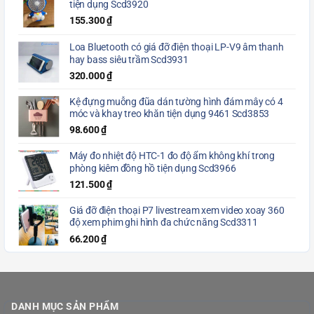
tiện dụng Scd3920
155.300
₫
Loa Bluetooth có giá đỡ điện thoại LP-V9 âm thanh
hay bass siêu trầm Scd3931
320.000
₫
Kệ đựng muỗng đũa dán tường hình đám mây có 4
móc và khay treo khăn tiện dụng 9461 Scd3853
98.600
₫
Máy đo nhiệt độ HTC-1 đo độ ẩm không khí trong
phòng kiêm đồng hồ tiện dụng Scd3966
121.500
₫
Giá đỡ điện thoại P7 livestream xem video xoay 360
độ xem phim ghi hình đa chức năng Scd3311
66.200
₫
DANH MỤC SẢN PHẨM