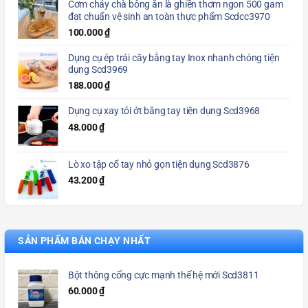
Cơm cháy chà bông ăn là ghiền thơm ngon 500 gam
đạt chuẩn vệ sinh an toàn thực phẩm Scdcc3970
100.000
₫
Dụng cụ ép trái cây bằng tay Inox nhanh chóng tiện
dụng Scd3969
188.000
₫
Dụng cụ xay tỏi ớt bằng tay tiện dụng Scd3968
48.000
₫
Lò xo tập cổ tay nhỏ gọn tiện dụng Scd3876
43.200
₫
SẢN PHẨM BÁN CHẠY NHẤT
Bột thông cống cực mạnh thế hệ mới Scd3811
60.000
₫