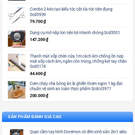
Combo 2 kéo tạo kiểu tóc cắt tỉa tóc tiện đụng
Scd3939
79.700
₫
Dụng cụ mở nắp lon tiện lợi nhanh chóng Scd3501
147.200
₫
Thanh mút xốp chèn cửa 1m cách âm chống ồn nẹp
mút xốp cách âm, ngăn côn trùng, chống kẹt tay chân
Scd3174
44.600
₫
Cơm cháy chà bông ăn là ghiền thơm ngon 1 kg đạt
chuẩn vệ sinh an toàn thực phẩm Scdcc3971
200.000
₫
SẢN PHẨM ĐÁNH GIÁ CAO
Quạt cầm tay hình Doremon có đèn xinh xắn 2in1 siêu