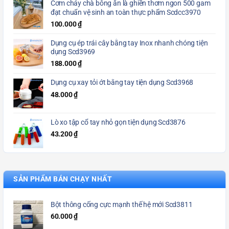
Cơm cháy chà bông ăn là ghiền thơm ngon 500 gam
đạt chuẩn vệ sinh an toàn thực phẩm Scdcc3970
100.000
₫
Dụng cụ ép trái cây bằng tay Inox nhanh chóng tiện
dụng Scd3969
188.000
₫
Dụng cụ xay tỏi ớt bằng tay tiện dụng Scd3968
48.000
₫
Lò xo tập cổ tay nhỏ gọn tiện dụng Scd3876
43.200
₫
SẢN PHẨM BÁN CHẠY NHẤT
Bột thông cống cực mạnh thế hệ mới Scd3811
60.000
₫