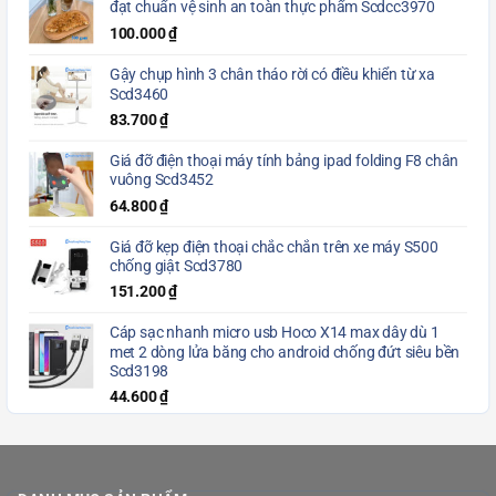
đạt chuẩn vệ sinh an toàn thực phẩm Scdcc3970
100.000
₫
Gậy chụp hình 3 chân tháo rời có điều khiển từ xa
Scd3460
83.700
₫
Giá đỡ điện thoại máy tính bảng ipad folding F8 chân
vuông Scd3452
64.800
₫
Giá đỡ kẹp điện thoại chắc chắn trên xe máy S500
chống giật Scd3780
151.200
₫
Cáp sạc nhanh micro usb Hoco X14 max dây dù 1
met 2 dòng lửa băng cho android chống đứt siêu bền
Scd3198
44.600
₫