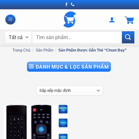
Bỏ
qua
nội
dung
Tìm
kiếm:
Trang Chủ
/
Sản Phẩm
/
Sản Phẩm Được Gắn Thẻ “chuot Bay”
DANH MỤC & LỌC SẢN PHẨM