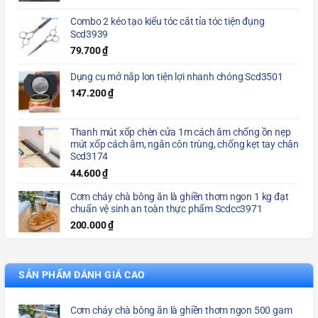
Combo 2 kéo tạo kiểu tóc cắt tỉa tóc tiện đụng
Scd3939
79.700
₫
Dụng cụ mở nắp lon tiện lợi nhanh chóng Scd3501
147.200
₫
Thanh mút xốp chèn cửa 1m cách âm chống ồn nẹp
mút xốp cách âm, ngăn côn trùng, chống kẹt tay chân
Scd3174
44.600
₫
Cơm cháy chà bông ăn là ghiền thơm ngon 1 kg đạt
chuẩn vệ sinh an toàn thực phẩm Scdcc3971
200.000
₫
SẢN PHẨM ĐÁNH GIÁ CAO
Cơm cháy chà bông ăn là ghiền thơm ngon 500 gam