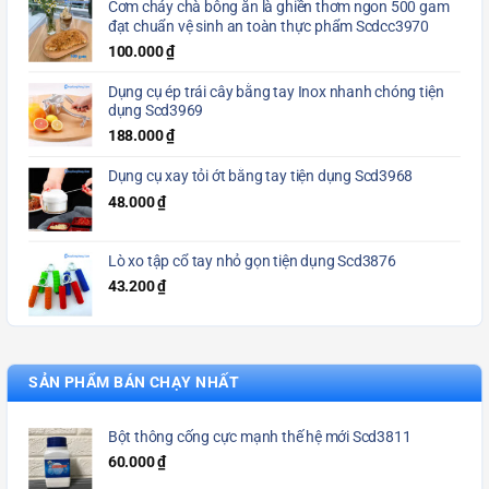
Cơm cháy chà bông ăn là ghiền thơm ngon 500 gam
đạt chuẩn vệ sinh an toàn thực phẩm Scdcc3970
100.000
₫
Dụng cụ ép trái cây bằng tay Inox nhanh chóng tiện
dụng Scd3969
188.000
₫
Dụng cụ xay tỏi ớt bằng tay tiện dụng Scd3968
48.000
₫
Lò xo tập cổ tay nhỏ gọn tiện dụng Scd3876
43.200
₫
SẢN PHẨM BÁN CHẠY NHẤT
Bột thông cống cực mạnh thế hệ mới Scd3811
60.000
₫