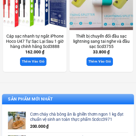
Cáp sạc nhanh tự ngắt iPhone
Thiết bị chuyển đổi đầu sạc
Hoco U47 Tự Sạc Lại Sau 1 giờ
lightning sang tai nghe và đầu
hàng chính hãng Scd3888
sạc Scd3755
162.000
₫
33.800
₫
Thêm Vào Giỏ
Thêm Vào Giỏ
SẢN PHẨM MỚI NHẤT
Cơm cháy chà bông ăn là ghiền thơm ngon 1 kg đạt
chuẩn vệ sinh an toàn thực phẩm Scdcc3971
200.000
₫