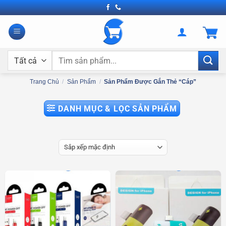
Bỏ
qua
nội
dung
Tìm
kiếm:
Trang Chủ
/
Sản Phẩm
/
Sản Phẩm Được Gắn Thẻ “cáp”
DANH MỤC & LỌC SẢN PHẨM