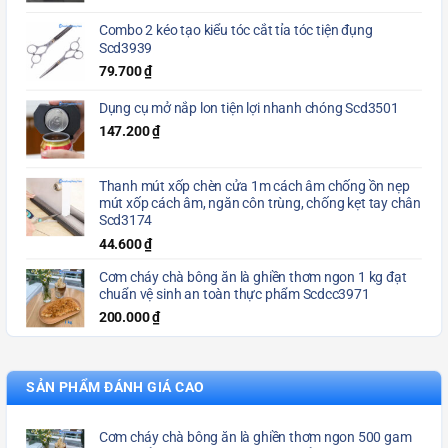
Combo 2 kéo tạo kiểu tóc cắt tỉa tóc tiện đụng
Scd3939
79.700
₫
Dụng cụ mở nắp lon tiện lợi nhanh chóng Scd3501
147.200
₫
Thanh mút xốp chèn cửa 1m cách âm chống ồn nẹp
mút xốp cách âm, ngăn côn trùng, chống kẹt tay chân
Scd3174
44.600
₫
Cơm cháy chà bông ăn là ghiền thơm ngon 1 kg đạt
chuẩn vệ sinh an toàn thực phẩm Scdcc3971
200.000
₫
SẢN PHẨM ĐÁNH GIÁ CAO
Cơm cháy chà bông ăn là ghiền thơm ngon 500 gam