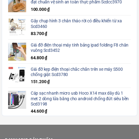
đạt chuẩn vệ sinh an toàn thực phẩm Scdcc3970
100.000
₫
Gậy chụp hình 3 chân tháo rời có điều khiển từ xa
Scd3460
83.700
₫
Giá đỡ điện thoại máy tính bảng ipad folding F8 chân
vuông Scd3452
64.800
₫
Giá đỡ kẹp điện thoại chắc chắn trên xe máy S500
chống giật Scd3780
151.200
₫
Cáp sạc nhanh micro usb Hoco X14 max dây dù 1
met 2 dòng lửa băng cho android chống đứt siêu bền
Scd3198
44.600
₫