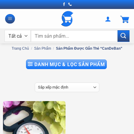
Bỏ
qua
nội
dung
Tìm
kiếm:
Trang Chủ
/
Sản Phẩm
/
Sản Phẩm Được Gắn Thẻ “CanDeBan”
DANH MỤC & LỌC SẢN PHẨM