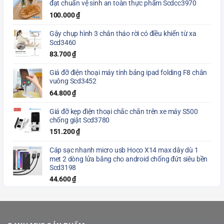
đạt chuẩn vệ sinh an toàn thực phẩm Scdcc3970
100.000
₫
Gậy chụp hình 3 chân tháo rời có điều khiển từ xa
Scd3460
83.700
₫
Giá đỡ điện thoại máy tính bảng ipad folding F8 chân
vuông Scd3452
64.800
₫
Giá đỡ kẹp điện thoại chắc chắn trên xe máy S500
chống giật Scd3780
151.200
₫
Cáp sạc nhanh micro usb Hoco X14 max dây dù 1
met 2 dòng lửa băng cho android chống đứt siêu bền
Scd3198
44.600
₫