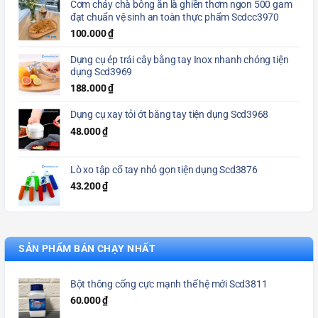
Cơm cháy chà bông ăn là ghiền thơm ngon 500 gam
đạt chuẩn vệ sinh an toàn thực phẩm Scdcc3970
100.000
₫
Dụng cụ ép trái cây bằng tay Inox nhanh chóng tiện
dụng Scd3969
188.000
₫
Dụng cụ xay tỏi ớt bằng tay tiện dụng Scd3968
48.000
₫
Lò xo tập cổ tay nhỏ gọn tiện dụng Scd3876
43.200
₫
SẢN PHẨM BÁN CHẠY NHẤT
Bột thông cống cực mạnh thế hệ mới Scd3811
60.000
₫