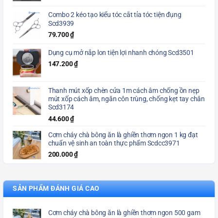
Combo 2 kéo tạo kiểu tóc cắt tỉa tóc tiện đụng
Scd3939
79.700
₫
Dụng cụ mở nắp lon tiện lợi nhanh chóng Scd3501
147.200
₫
Thanh mút xốp chèn cửa 1m cách âm chống ồn nẹp
mút xốp cách âm, ngăn côn trùng, chống kẹt tay chân
Scd3174
44.600
₫
Cơm cháy chà bông ăn là ghiền thơm ngon 1 kg đạt
chuẩn vệ sinh an toàn thực phẩm Scdcc3971
200.000
₫
SẢN PHẨM ĐÁNH GIÁ CAO
Cơm cháy chà bông ăn là ghiền thơm ngon 500 gam