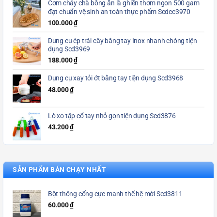
Cơm cháy chà bông ăn là ghiền thơm ngon 500 gam
đạt chuẩn vệ sinh an toàn thực phẩm Scdcc3970
100.000
₫
Dụng cụ ép trái cây bằng tay Inox nhanh chóng tiện
dụng Scd3969
188.000
₫
Dụng cụ xay tỏi ớt bằng tay tiện dụng Scd3968
48.000
₫
Lò xo tập cổ tay nhỏ gọn tiện dụng Scd3876
43.200
₫
SẢN PHẨM BÁN CHẠY NHẤT
Bột thông cống cực mạnh thế hệ mới Scd3811
60.000
₫