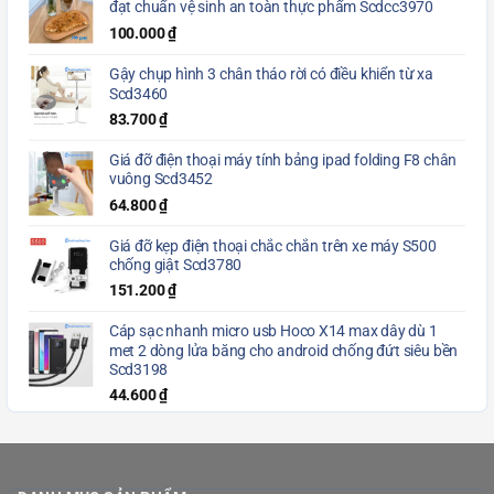
đạt chuẩn vệ sinh an toàn thực phẩm Scdcc3970
100.000
₫
Gậy chụp hình 3 chân tháo rời có điều khiển từ xa
Scd3460
83.700
₫
Giá đỡ điện thoại máy tính bảng ipad folding F8 chân
vuông Scd3452
64.800
₫
Giá đỡ kẹp điện thoại chắc chắn trên xe máy S500
chống giật Scd3780
151.200
₫
Cáp sạc nhanh micro usb Hoco X14 max dây dù 1
met 2 dòng lửa băng cho android chống đứt siêu bền
Scd3198
44.600
₫