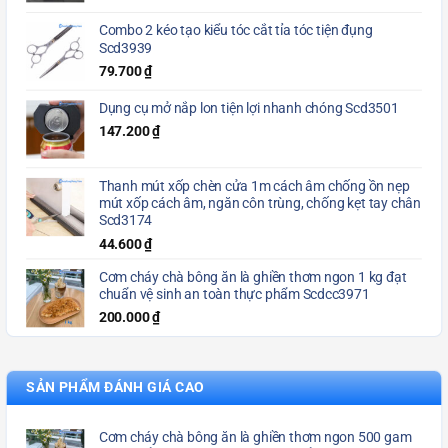
Combo 2 kéo tạo kiểu tóc cắt tỉa tóc tiện đụng
Scd3939
79.700
₫
Dụng cụ mở nắp lon tiện lợi nhanh chóng Scd3501
147.200
₫
Thanh mút xốp chèn cửa 1m cách âm chống ồn nẹp
mút xốp cách âm, ngăn côn trùng, chống kẹt tay chân
Scd3174
44.600
₫
Cơm cháy chà bông ăn là ghiền thơm ngon 1 kg đạt
chuẩn vệ sinh an toàn thực phẩm Scdcc3971
200.000
₫
SẢN PHẨM ĐÁNH GIÁ CAO
Cơm cháy chà bông ăn là ghiền thơm ngon 500 gam