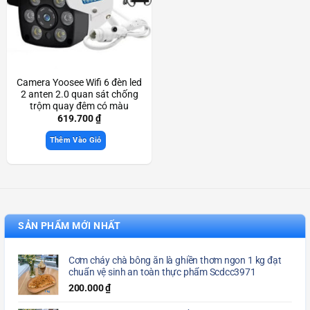
Camera Yoosee Wifi 6 đèn led
2 anten 2.0 quan sát chống
trộm quay đêm có màu
camera full HD ngoài trời
619.700
₫
Scd3937
Thêm Vào Giỏ
SẢN PHẨM MỚI NHẤT
Cơm cháy chà bông ăn là ghiền thơm ngon 1 kg đạt
chuẩn vệ sinh an toàn thực phẩm Scdcc3971
200.000
₫