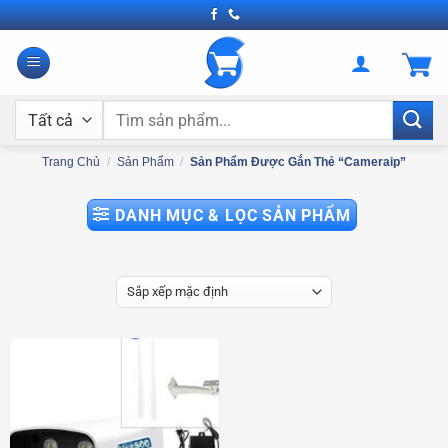
Bỏ
qua
nội
dung
Tìm
kiếm:
Trang Chủ
/
Sản Phẩm
/
Sản Phẩm Được Gắn Thẻ “cameraip”
DANH MỤC & LỌC SẢN PHẨM