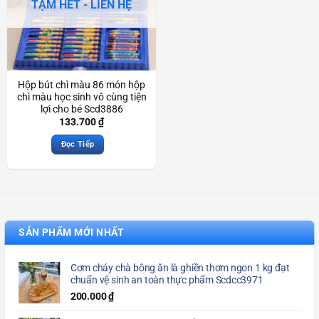
TẠM HẾT - LIÊN HỆ
Hộp bút chì màu 86 món hộp
chì màu học sinh vô cùng tiện
lợi cho bé Scd3886
133.700
₫
Đọc Tiếp
SẢN PHẨM MỚI NHẤT
Cơm cháy chà bông ăn là ghiền thơm ngon 1 kg đạt
chuẩn vệ sinh an toàn thực phẩm Scdcc3971
200.000
₫