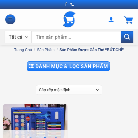
Bỏ
qua
nội
dung
Tìm
kiếm:
Trang Chủ
/
Sản Phẩm
/
Sản Phẩm Được Gắn Thẻ “BÚT-CHÌ”
DANH MỤC & LỌC SẢN PHẨM