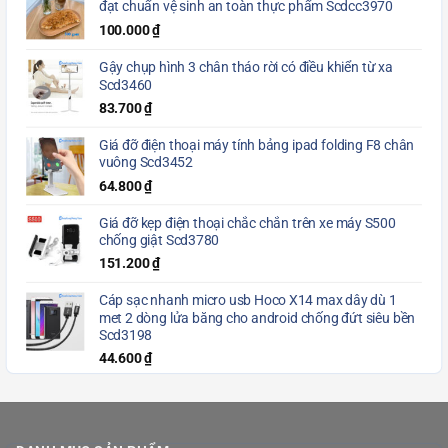
đạt chuẩn vệ sinh an toàn thực phẩm Scdcc3970
100.000
₫
Gậy chụp hình 3 chân tháo rời có điều khiển từ xa
Scd3460
83.700
₫
Giá đỡ điện thoại máy tính bảng ipad folding F8 chân
vuông Scd3452
64.800
₫
Giá đỡ kẹp điện thoại chắc chắn trên xe máy S500
chống giật Scd3780
151.200
₫
Cáp sạc nhanh micro usb Hoco X14 max dây dù 1
met 2 dòng lửa băng cho android chống đứt siêu bền
Scd3198
44.600
₫