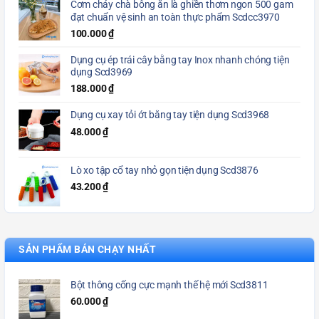
Cơm cháy chà bông ăn là ghiền thơm ngon 500 gam
đạt chuẩn vệ sinh an toàn thực phẩm Scdcc3970
100.000
₫
Dụng cụ ép trái cây bằng tay Inox nhanh chóng tiện
dụng Scd3969
188.000
₫
Dụng cụ xay tỏi ớt bằng tay tiện dụng Scd3968
48.000
₫
Lò xo tập cổ tay nhỏ gọn tiện dụng Scd3876
43.200
₫
SẢN PHẨM BÁN CHẠY NHẤT
Bột thông cống cực mạnh thế hệ mới Scd3811
60.000
₫