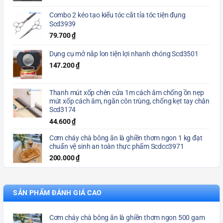
Combo 2 kéo tạo kiểu tóc cắt tỉa tóc tiện đụng
Scd3939
79.700
₫
Dụng cụ mở nắp lon tiện lợi nhanh chóng Scd3501
147.200
₫
Thanh mút xốp chèn cửa 1m cách âm chống ồn nẹp
mút xốp cách âm, ngăn côn trùng, chống kẹt tay chân
Scd3174
44.600
₫
Cơm cháy chà bông ăn là ghiền thơm ngon 1 kg đạt
chuẩn vệ sinh an toàn thực phẩm Scdcc3971
200.000
₫
SẢN PHẨM ĐÁNH GIÁ CAO
Cơm cháy chà bông ăn là ghiền thơm ngon 500 gam