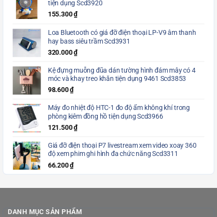
tiện dụng Scd3920
155.300
₫
Loa Bluetooth có giá đỡ điện thoại LP-V9 âm thanh
hay bass siêu trầm Scd3931
320.000
₫
Kệ đựng muỗng đũa dán tường hình đám mây có 4
móc và khay treo khăn tiện dụng 9461 Scd3853
98.600
₫
Máy đo nhiệt độ HTC-1 đo độ ẩm không khí trong
phòng kiêm đồng hồ tiện dụng Scd3966
121.500
₫
Giá đỡ điện thoại P7 livestream xem video xoay 360
độ xem phim ghi hình đa chức năng Scd3311
66.200
₫
DANH MỤC SẢN PHẨM