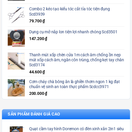
Combo 2 kéo tạo kiểu tóc cắt tỉa tóc tiện đụng
Scd3939
79.700
₫
Dụng cụ mở nắp lon tiện lợi nhanh chóng Scd3501
147.200
₫
Thanh mút xốp chèn cửa 1m cách âm chống ồn nẹp
mút xốp cách âm, ngăn côn trùng, chống kẹt tay chân
Scd3174
44.600
₫
Cơm cháy chà bông ăn là ghiền thơm ngon 1 kg đạt
chuẩn vệ sinh an toàn thực phẩm Scdcc3971
200.000
₫
SẢN PHẨM ĐÁNH GIÁ CAO
Quạt cầm tay hình Doremon có đèn xinh xắn 2in1 siêu