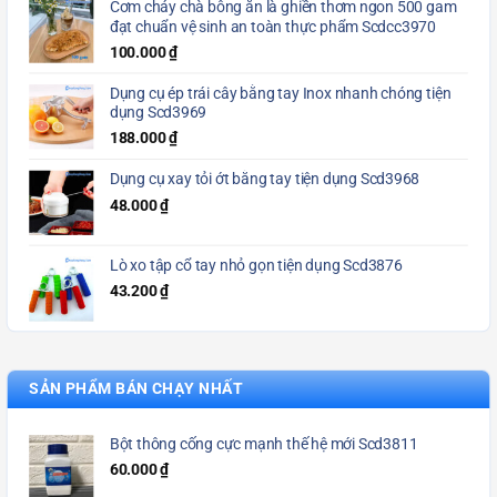
Cơm cháy chà bông ăn là ghiền thơm ngon 500 gam
đạt chuẩn vệ sinh an toàn thực phẩm Scdcc3970
100.000
₫
Dụng cụ ép trái cây bằng tay Inox nhanh chóng tiện
dụng Scd3969
188.000
₫
Dụng cụ xay tỏi ớt bằng tay tiện dụng Scd3968
48.000
₫
Lò xo tập cổ tay nhỏ gọn tiện dụng Scd3876
43.200
₫
SẢN PHẨM BÁN CHẠY NHẤT
Bột thông cống cực mạnh thế hệ mới Scd3811
60.000
₫