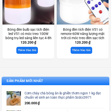
Bóng đèn bulb sạc tích điện
Bóng đèn tích điện V51 có
led V51 có móc treo 100W
remote 60W năng lượng mặt
bóng trụ led sáng liên tục 4-8h
trời có móc treo đèn sạc tích
Scd3964
điện Scd3867
120.200
₫
120.200
₫
Thêm Vào Giỏ
Thêm Vào Giỏ
SẢN PHẨM MỚI NHẤT
Cơm cháy chà bông ăn là ghiền thơm ngon 1 kg đạt
chuẩn vệ sinh an toàn thực phẩm Scdcc3971
200.000
₫