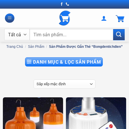
Bỏ
qua
nội
dung
Tìm
kiếm:
Trang Chủ
/
Sản Phẩm
/
Sản Phẩm Được Gắn Thẻ “bongdentichdien”
DANH MỤC & LỌC SẢN PHẨM