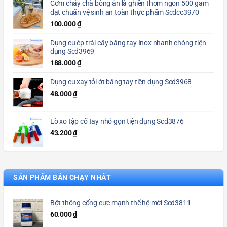
Cơm cháy chà bông ăn là ghiền thơm ngon 500 gam
đạt chuẩn vệ sinh an toàn thực phẩm Scdcc3970
100.000
₫
Dụng cụ ép trái cây bằng tay Inox nhanh chóng tiện
dụng Scd3969
188.000
₫
Dụng cụ xay tỏi ớt bằng tay tiện dụng Scd3968
48.000
₫
Lò xo tập cổ tay nhỏ gọn tiện dụng Scd3876
43.200
₫
SẢN PHẨM BÁN CHẠY NHẤT
Bột thông cống cực mạnh thế hệ mới Scd3811
60.000
₫