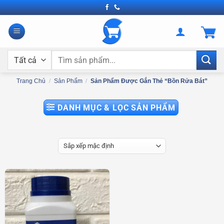
Bỏ
qua
nội
dung
Tìm
kiếm:
Trang Chủ
/
Sản Phẩm
/
Sản Phẩm Được Gắn Thẻ “bồn Rửa Bát”
DANH MỤC & LỌC SẢN PHẨM