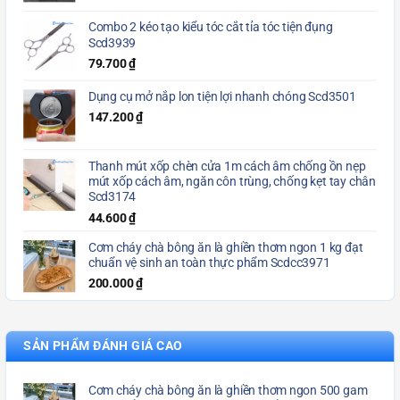
Combo 2 kéo tạo kiểu tóc cắt tỉa tóc tiện đụng
Scd3939
79.700
₫
Dụng cụ mở nắp lon tiện lợi nhanh chóng Scd3501
147.200
₫
Thanh mút xốp chèn cửa 1m cách âm chống ồn nẹp
mút xốp cách âm, ngăn côn trùng, chống kẹt tay chân
Scd3174
44.600
₫
Cơm cháy chà bông ăn là ghiền thơm ngon 1 kg đạt
chuẩn vệ sinh an toàn thực phẩm Scdcc3971
200.000
₫
SẢN PHẨM ĐÁNH GIÁ CAO
Cơm cháy chà bông ăn là ghiền thơm ngon 500 gam