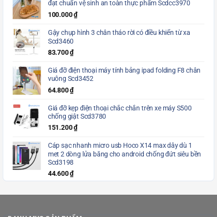
đạt chuẩn vệ sinh an toàn thực phẩm Scdcc3970
100.000
₫
Gậy chụp hình 3 chân tháo rời có điều khiển từ xa
Scd3460
83.700
₫
Giá đỡ điện thoại máy tính bảng ipad folding F8 chân
vuông Scd3452
64.800
₫
Giá đỡ kẹp điện thoại chắc chắn trên xe máy S500
chống giật Scd3780
151.200
₫
Cáp sạc nhanh micro usb Hoco X14 max dây dù 1
met 2 dòng lửa băng cho android chống đứt siêu bền
Scd3198
44.600
₫