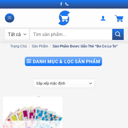
Bỏ
qua
nội
dung
Tìm
kiếm:
Trang Chủ
/
Sản Phẩm
/
Sản Phẩm Được Gắn Thẻ “bo Co Lo To”
DANH MỤC & LỌC SẢN PHẨM