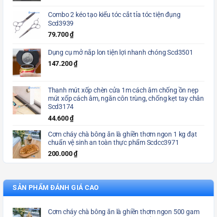
Combo 2 kéo tạo kiểu tóc cắt tỉa tóc tiện đụng
Scd3939
79.700
₫
Dụng cụ mở nắp lon tiện lợi nhanh chóng Scd3501
147.200
₫
Thanh mút xốp chèn cửa 1m cách âm chống ồn nẹp
mút xốp cách âm, ngăn côn trùng, chống kẹt tay chân
Scd3174
44.600
₫
Cơm cháy chà bông ăn là ghiền thơm ngon 1 kg đạt
chuẩn vệ sinh an toàn thực phẩm Scdcc3971
200.000
₫
SẢN PHẨM ĐÁNH GIÁ CAO
Cơm cháy chà bông ăn là ghiền thơm ngon 500 gam