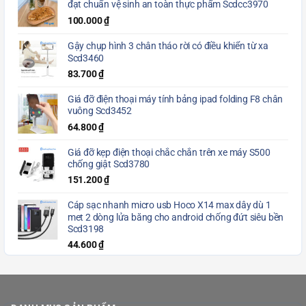
đạt chuẩn vệ sinh an toàn thực phẩm Scdcc3970
100.000
₫
Gậy chụp hình 3 chân tháo rời có điều khiển từ xa
Scd3460
83.700
₫
Giá đỡ điện thoại máy tính bảng ipad folding F8 chân
vuông Scd3452
64.800
₫
Giá đỡ kẹp điện thoại chắc chắn trên xe máy S500
chống giật Scd3780
151.200
₫
Cáp sạc nhanh micro usb Hoco X14 max dây dù 1
met 2 dòng lửa băng cho android chống đứt siêu bền
Scd3198
44.600
₫