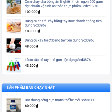
Cơm cháy chà bông ăn là ghiền thơm ngon 500 gam
đạt chuẩn vệ sinh an toàn thực phẩm Scdcc3970
100.000
₫
Dụng cụ ép trái cây bằng tay Inox nhanh chóng tiện
dụng Scd3969
188.000
₫
Dụng cụ xay tỏi ớt bằng tay tiện dụng Scd3968
48.000
₫
Lò xo tập cổ tay nhỏ gọn tiện dụng Scd3876
43.200
₫
SẢN PHẨM BÁN CHẠY NHẤT
Bột thông cống cực mạnh thế hệ mới Scd3811
60.000
₫