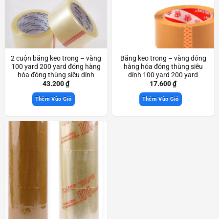
2 cuộn băng keo trong – vàng
Băng keo trong – vàng đóng
100 yard 200 yard đóng hàng
hàng hóa đóng thùng siêu
hóa đóng thùng siêu dính
dính 100 yard 200 yard
Scd3933
Scd3872
43.200
₫
17.600
₫
Thêm Vào Giỏ
Thêm Vào Giỏ