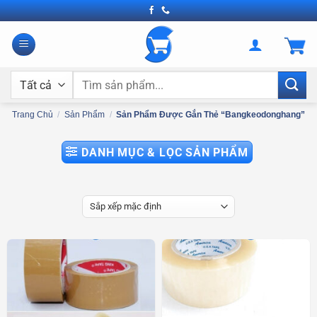
Bỏ
qua
nội
dung
Tìm
kiếm:
Trang Chủ
/
Sản Phẩm
/
Sản Phẩm Được Gắn Thẻ “bangkeodonghang”
DANH MỤC & LỌC SẢN PHẨM