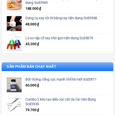
dụng Scd3969
188.000
₫
Dụng cụ xay tỏi ớt bằng tay tiện dụng Scd3968
48.000
₫
Lò xo tập cổ tay nhỏ gọn tiện dụng Scd3876
43.200
₫
SẢN PHẨM BÁN CHẠY NHẤT
Bột thông cống cực mạnh thế hệ mới Scd3811
60.000
₫
Combo 2 kéo tạo kiểu tóc cắt tỉa tóc tiện đụng
Scd3939
79.700
₫