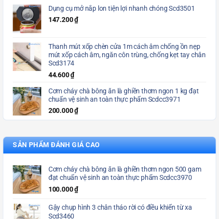
Dụng cụ mở nắp lon tiện lợi nhanh chóng Scd3501
147.200
₫
Thanh mút xốp chèn cửa 1m cách âm chống ồn nẹp
mút xốp cách âm, ngăn côn trùng, chống kẹt tay chân
Scd3174
44.600
₫
Cơm cháy chà bông ăn là ghiền thơm ngon 1 kg đạt
chuẩn vệ sinh an toàn thực phẩm Scdcc3971
200.000
₫
SẢN PHẨM ĐÁNH GIÁ CAO
Cơm cháy chà bông ăn là ghiền thơm ngon 500 gam
đạt chuẩn vệ sinh an toàn thực phẩm Scdcc3970
100.000
₫
Gậy chụp hình 3 chân tháo rời có điều khiển từ xa
Scd3460