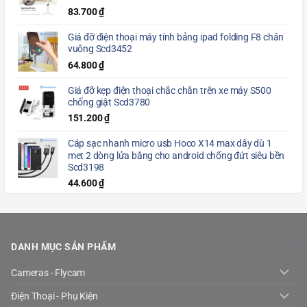
83.700
₫
Giá đỡ điện thoại máy tính bảng ipad folding F8 chân
vuông Scd3452
64.800
₫
Giá đỡ kẹp điện thoại chắc chắn trên xe máy S500
chống giật Scd3780
151.200
₫
Cáp sạc nhanh micro usb Hoco X14 max dây dù 1
met 2 dòng lửa băng cho android chống đứt siêu bền
Scd3198
44.600
₫
DANH MỤC SẢN PHẨM
Cameras - Flycam
Điện Thoại - Phụ Kiện