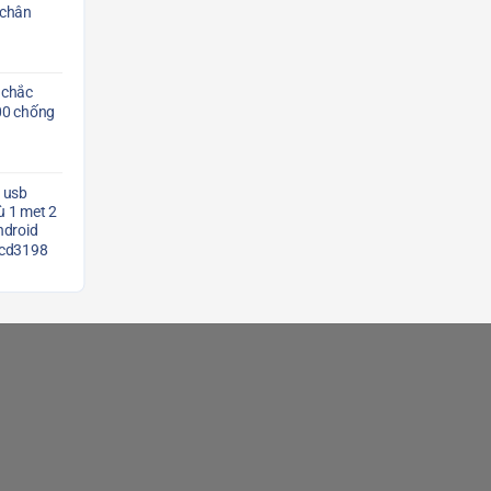
 chân
 chắc
00 chống
 usb
 1 met 2
ndroid
Scd3198