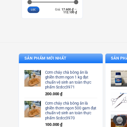
Giá
Giá
Giá:
17.600 ₫
—
LỌC
tối
tối
112.100 ₫
thiểu
đa
SẢN PHẨM MỚI NHẤT
SẢN PH
Cơm cháy chà bông ăn là
ghiền thơm ngon 1 kg đạt
chuẩn vệ sinh an toàn thực
phẩm Scdcc3971
200.000
₫
Cơm cháy chà bông ăn là
ghiền thơm ngon 500 gam đạt
chuẩn vệ sinh an toàn thực
phẩm Scdcc3970
100.000
₫