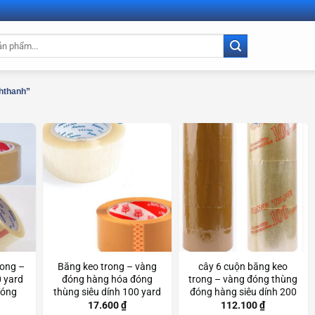
hthanh”
rong –
Băng keo trong – vàng
cây 6 cuộn băng keo
 yard
đóng hàng hóa đóng
trong – vàng đóng thùng
đóng
thùng siêu dính 100 yard
đóng hàng siêu dính 200
cd3933
200 yard Scd3872
yard Scd3894
17.600
₫
112.100
₫