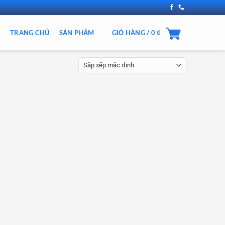
TRANG CHỦ
SẢN PHẨM
GIỎ HÀNG /
0
₫