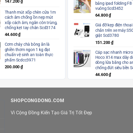
147.200
₫
bảng ipad folding F8
vuông Scd3452
Thanh mút xốp chèn cửa 1m
64.800
₫
cách âm chống ồn nẹp mút
xốp cách âm, ngăn côn trùng,
Giá đỡ kẹp điện thoại
chống kẹt tay chân Scd3174
chắn trên xe máy S5
44.600
₫
giật Scd3780
151.200
₫
Cơm cháy chà bông ăn là
ghiền thơm ngon 1 kg đạt
Cáp sạc nhanh micro
chuẩn vệ sinh an toàn thực
Hoco X14 max dây dù
phẩm Scdcc3971
dòng lửa băng cho a
200.000
₫
chống đứt siêu bền 
44.600
₫
SHOPCONGDONG.COM
Vì Cộng Đồng Kiến Tạo Giá Trị Tốt Đẹp