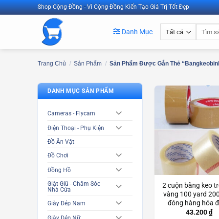
Bỏ
Shop Cộng Đồng - Vì Cộng Đồng Kiến Tạo Giá Trị Tốt Đẹp
qua
Tìm
nội
Danh Mục
kiếm:
dung
Trang Chủ
/
Sản Phẩm
/
Sản Phẩm Được Gắn Thẻ “bangkeobin
DANH MỤC SẢN PHẨM
Cameras - Flycam
Điện Thoại - Phụ Kiện
Đồ Ăn Vặt
Đồ Chơi
Đồng Hồ
Giặt Giũ - Chăm Sóc
2 cuộn băng keo t
Nhà Cửa
vàng 100 yard 200
đóng hàng hóa 
Giày Dép Nam
thùng siêu dính S
43.200
₫
Giày Dép Nữ