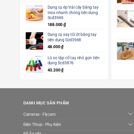
Dụng cụ ép trái cây bằng tay
Inox nhanh chóng tiện dụng
Scd3969
188.000
₫
Dụng cụ xay tỏi ớt bằng tay
tiện dụng Scd3968
48.000
₫
Lò xo tập cổ tay nhỏ gọn tiện
dụng Scd3876
43.200
₫
DANH MỤC SẢN PHẨM
Cameras - Flycam
Điện Thoại - Phụ Kiện
Đồ Ăn Vặt