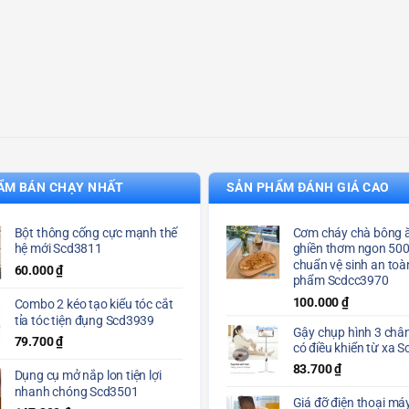
ẨM BÁN CHẠY NHẤT
SẢN PHẨM ĐÁNH GIÁ CAO
Bột thông cống cực mạnh thế
Cơm cháy chà bông ă
hệ mới Scd3811
ghiền thơm ngon 50
chuẩn vệ sinh an toà
60.000
₫
phẩm Scdcc3970
100.000
₫
Combo 2 kéo tạo kiểu tóc cắt
tỉa tóc tiện đụng Scd3939
Gậy chụp hình 3 chân
79.700
₫
có điều khiển từ xa 
83.700
₫
Dụng cụ mở nắp lon tiện lợi
nhanh chóng Scd3501
Giá đỡ điện thoại máy