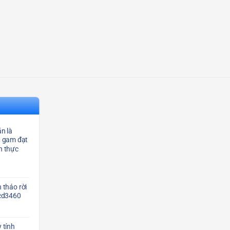
n là
0 gam đạt
n thực
 tháo rời
Scd3460
 tính