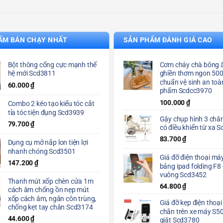
ẨM BÁN CHẠY NHẤT
SẢN PHẨM ĐÁNH GIÁ CAO
Bột thông cống cực mạnh thế
Cơm cháy chà bông ă
hệ mới Scd3811
ghiền thơm ngon 50
chuẩn vệ sinh an toà
60.000
₫
phẩm Scdcc3970
100.000
₫
Combo 2 kéo tạo kiểu tóc cắt
tỉa tóc tiện đụng Scd3939
Gậy chụp hình 3 chân
79.700
₫
có điều khiển từ xa 
83.700
₫
Dụng cụ mở nắp lon tiện lợi
nhanh chóng Scd3501
Giá đỡ điện thoại máy
147.200
₫
bảng ipad folding F8
vuông Scd3452
Thanh mút xốp chèn cửa 1m
64.800
₫
cách âm chống ồn nẹp mút
xốp cách âm, ngăn côn trùng,
Giá đỡ kẹp điện thoại
chống kẹt tay chân Scd3174
chắn trên xe máy S5
44.600
₫
giật Scd3780