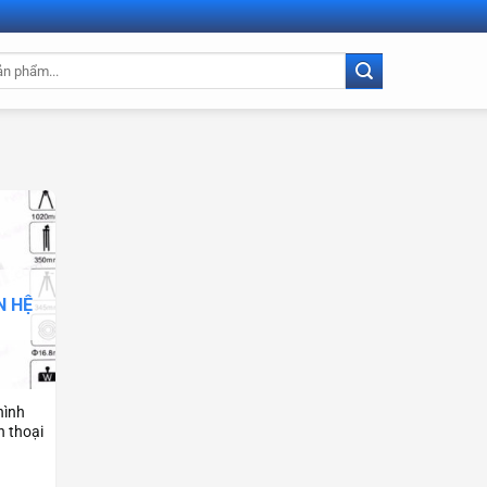
N HỆ
hình
n thoại