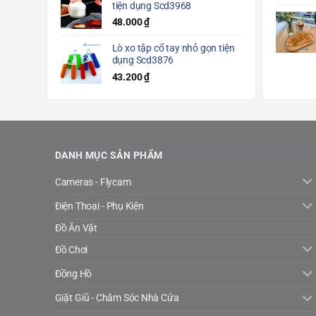
tiện dụng Scd3968
48.000
₫
Lò xo tập cổ tay nhỏ gọn tiện
dụng Scd3876
43.200
₫
DANH MỤC SẢN PHẨM
Cameras - Flycam
Điện Thoại - Phụ Kiện
Đồ Ăn Vặt
Đồ Chơi
Đồng Hồ
Giặt Giũ - Chăm Sóc Nhà Cửa