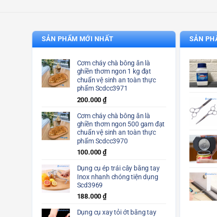
SẢN PHẨM MỚI NHẤT
SẢN PH
Cơm cháy chà bông ăn là
ghiền thơm ngon 1 kg đạt
chuẩn vệ sinh an toàn thực
phẩm Scdcc3971
200.000
₫
Cơm cháy chà bông ăn là
ghiền thơm ngon 500 gam đạt
chuẩn vệ sinh an toàn thực
phẩm Scdcc3970
100.000
₫
Dụng cụ ép trái cây bằng tay
Inox nhanh chóng tiện dụng
Scd3969
188.000
₫
Dụng cụ xay tỏi ớt bằng tay