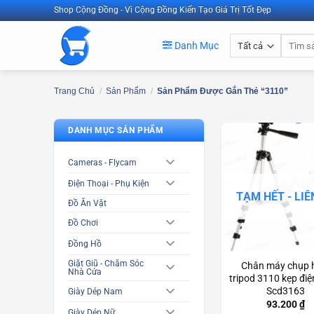
Bỏ
Shop Cộng Đồng - Vì Cộng Đồng Kiến Tạo Giá Trị Tốt Đẹp
qua
Tìm
nội
Danh Mục
kiếm:
dung
Trang Chủ
/
Sản Phẩm
/
Sản Phẩm Được Gắn Thẻ “3110”
DANH MỤC SẢN PHẨM
Cameras - Flycam
Điện Thoại - Phụ Kiện
TẠM HẾT - LIÊ
Đồ Ăn Vặt
Đồ Chơi
Đồng Hồ
Giặt Giũ - Chăm Sóc
Chân máy chụp 
Nhà Cửa
tripod 3110 kẹp điệ
Scd3163
Giày Dép Nam
93.200
₫
Giày Dép Nữ