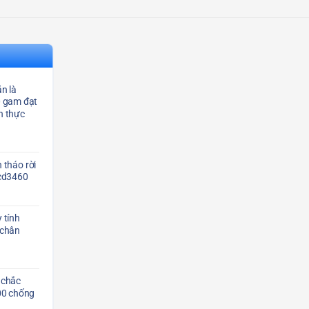
n là
0 gam đạt
n thực
 tháo rời
Scd3460
 tính
 chân
 chắc
00 chống