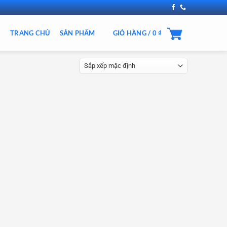
TRANG CHỦ
SẢN PHẨM
GIỎ HÀNG /
0
₫